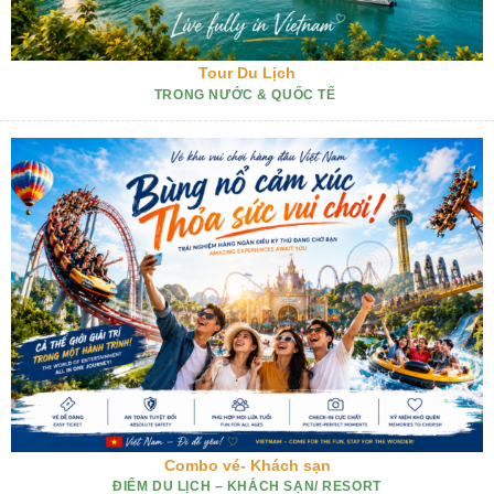
Tour Du Lịch
TRONG NƯỚC & QUỐC TẾ
Combo vé- Khách sạn
ĐIỂM DU LỊCH – KHÁCH SẠN/ RESORT