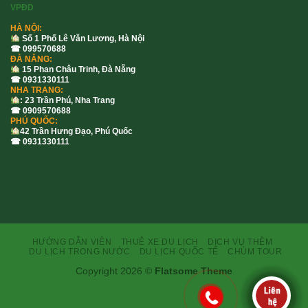
VPĐD
HÀ NỘI:
Số 1 Phố Lê Văn Lương, Hà Nội
☎ 099570688
ĐÀ NẴNG:
15 Phan Châu Trinh, Đà Nẵng
☎ 0931330111
NHA TRANG:
: 23 Trần Phú, Nha Trang
☎ 0909570688
PHÚ QUỐC:
42 Trần Hưng Đạo, Phú Quốc
☎ 0931330111
HƯỚNG DẪN VIÊN
THUÊ XE DU LỊCH
DỊCH VỤ THÊM
DU LỊCH TRONG NƯỚC
DU LỊCH QUỐC TẾ
CHÙM TOUR
Copyright 2026 ©
Flatsome Theme