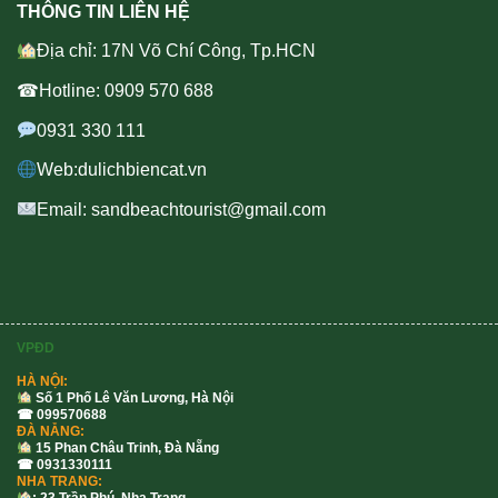
THÔNG TIN LIÊN HỆ
Địa chỉ: 17N Võ Chí Công, Tp.HCN
☎Hotline: 0909 570 688
0931 330 111
Web:dulichbiencat.vn
Email: sandbeachtourist@gmail.com
VPĐD
HÀ NỘI:
Số 1 Phố Lê Văn Lương, Hà Nội
☎ 099570688
ĐÀ NẴNG:
15 Phan Châu Trinh, Đà Nẵng
☎ 0931330111
NHA TRANG:
: 23 Trần Phú, Nha Trang