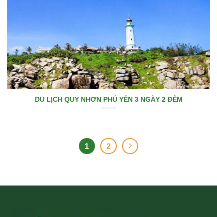
DU LỊCH QUY NHƠN PHÚ YÊN 3 NGÀY 2 ĐÊM
1
2