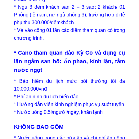
* Ngủ 3 đêm khách sạn 2 – 3 sao: 2 khách/ 01
Phòng (lẻ nam, nữ ngủ phòng 3), trường hợp đi lẻ
phụ thu 300.000/đêmkhách
* Vé vào cổng 01 lần các điểm tham quan có trong
chương trình.
* Cano tham quan đảo Kỳ Co và dụng cụ
lặn ngắm san hô: Áo phao, kính lặn, tắm
nước ngọt
* Bảo hiểm du lịch mức bồi thường tối đa
10.000.000vnđ
* Phí an ninh du lịch biển đảo
* Hướng dẫn viên kinh nghiệm phục vụ suốt tuyến
* Nước uống 0.5l/người/ngày, khăn lạnh
KHÔNG BAO GỒM
* Nước uống trong các bữa ăn và chi phí ăn uống