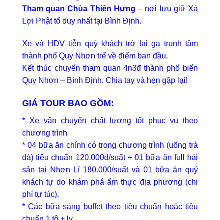
Tham quan Chùa Thiên Hưng
– nơi lưu giữ Xá
Lợi Phật tổ duy nhất tại Bình Định.
Xe và HDV tiễn quý khách trở lại ga trunh tâm
thành phố Quy Nhơn trể về điểm ban đầu.
Kết thúc chuyến tham quan 4n3đ thành phố biển
Quy Nhơn – Bình Định. Chia tay và hẹn gặp lại!
GIÁ TOUR BAO GỒM:
* Xe vận chuyển chất lượng tốt phục vụ theo
chương trình
* 04 bữa ăn chính có trong chương trình (uống trà
đá) tiêu chuẩn 120.000đ/suất + 01 bữa ăn full hải
sản tại Nhơn Lí 180.000/suất và 01 bữa ăn quý
khách tự do khám phá ẩm thực địa phương (chi
phí tự túc).
* Các bữa sáng buffet theo tiêu chuẩn hoặc tiêu
chuẩn 1 tô + ly