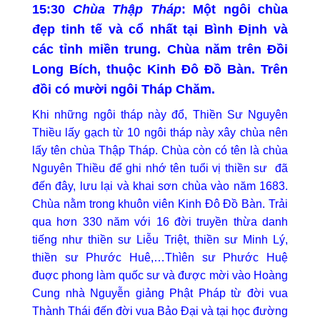
15:30
Chùa Thập Tháp
: Một ngôi chùa
đẹp tinh tế và cổ nhất tại Bình Định và
các tỉnh miền trung. Chùa năm trên Đồi
Long Bích, thuộc Kinh Đô Đồ Bàn. Trên
đồi có mười ngôi Tháp Chăm.
Khi những ngôi tháp này đổ, Thiền Sư Nguyên
Thiều lấy gạch từ 10 ngôi tháp này xây chùa nên
lấy tên chùa Thập Tháp. Chùa còn có tên là chùa
Nguyên Thiều để ghi nhớ tên tuổi vị thiền sư đã
đến đây, lưu lại và khai sơn chùa vào năm 1683.
Chùa nằm trong khuôn viên Kinh Đô Đồ Bàn. Trải
qua hơn 330 năm với 16 đời truyền thừa danh
tiếng như thiền sư Liễu Triệt, thiền sư Minh Lý,
thiền sư Phước Huê,…Thìên sư Phước Huệ
đuợc phong làm quốc sư và được mời vào Hoàng
Cung nhà Nguyễn giảng Phật Pháp từ đời vua
Thành Thái đến đời vua Bảo Đại và tại học đường