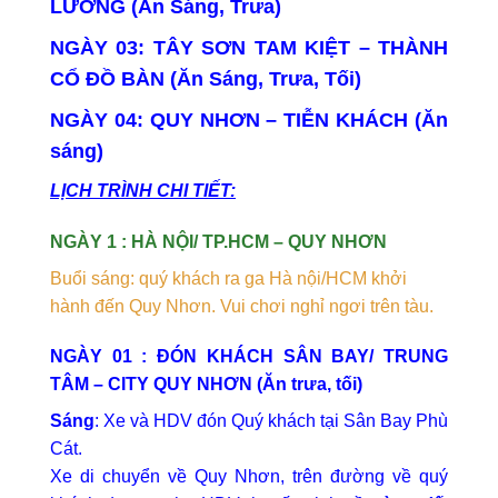
LƯƠNG (Ăn Sáng, Trưa)
NGÀY 03:
TÂY SƠN TAM KIỆT – THÀNH
CỔ ĐỒ BÀN (Ăn Sáng, Trưa, Tối)
NGÀY 04:
QUY NHƠN – TIỄN KHÁCH (Ăn
sáng)
LỊCH TRÌNH CHI TIẾT:
NGÀY 1 : HÀ NỘI/ TP.HCM – QUY NHƠN
Buổi sáng: quý khách ra ga Hà nội/HCM khởi
hành đến Quy Nhơn. Vui chơi nghỉ ngơi trên tàu.
NGÀY 01 : ĐÓN KHÁCH SÂN BAY
/ TRUNG
TÂM
– CITY QUY NHƠN (Ăn trưa, tối)
Sáng
: Xe và HDV đón Quý khách tại Sân Bay Phù
Cát.
Xe di chuyển về Quy Nhơn, trên đường về quý