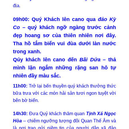
địa
.
09h00:
Quý Khách lên cano qua
đảo Kỳ
Co
– quý khách ngỡ ngàng trước cảnh
đẹp hoang sơ của thiên nhiên nơi đây.
Tha hồ tắm biển vui đùa dưới làn nước
trong xanh.
Qúy khách lên cano đến
Bãi Dứa
– thả
mình lặn ngắm những rặng san hô tự
nhiên đầy màu sắc.
11h00:
Trở lại bến thuyền quý khách thưởng thức
bữa trưa với các món hải sản tươi ngon tuyệt vời
bên bờ biển.
14h30:
Đưa Quý khách thăm quan
Tịnh Xá Ngọc
Hòa
– chiêm ngưỡng tượng đôi Quan Thế Âm và
là nơi trao gửi niềm tin của người dân xã đảo