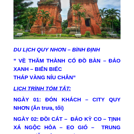
DU LỊCH QUY NHƠN – BÌNH ĐỊNH
” VỀ THĂM THÀNH CỔ ĐỒ BÀN – ĐẢO
XANH – BIỂN BIẾC
THÁP VÀNG NÍU CHÂN”
LỊCH TRÌNH TÓM TẮT:
NGÀY 01:
ĐÓN KHÁCH – CITY QUY
NHƠN (Ăn trưa, tối)
NGÀY 02:
ĐỒI CÁT – ĐẢO KỲ CO – TỊNH
XÁ NGỘC HÒA – EO GIÓ – TRUNG