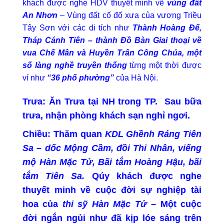
khách được nghe HDV thuyết minh về
vùng đất
An Nhơn
– Vùng đất cố đố xưa của vương Triều
Tây Sơn với các di tích như
Thành Hoàng Đế,
Tháp Cánh Tiên – thành Đồ Bàn
Giai thoại về
vua Chế Mân và Huyền Trân Công Chúa, một
số làng nghề truyền thống
từng một thời được
ví như
“36 phố phường”
của Hà Nội.
Trưa:
Ăn Trưa tại NH trong TP. Sau bữa
trưa, nhận phòng khách sạn nghỉ ngơi.
Chiều
:
Thăm quan
KDL Ghềnh Ráng Tiên
Sa
–
dốc Mộng Cầm, đồi Thi Nhân, viếng
mộ Hàn Mặc Tử, Bãi tắm Hoàng Hậu, bãi
tắm Tiên Sa.
Qúy khách được nghe
thuyết minh về cuộc đời sự nghiệp tài
hoa của
thi sỹ Hàn Mặc Tử
– Một cuộc
đời ngắn ngủi như đã kịp lóe sáng trên