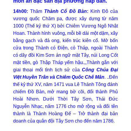
món ăn đặc sản địa phương hấp dẫn.
14h00:
Thăm
Thành Cổ Đồ Bàn
:
Kinh Đô của
vương quốc Chăm pa, được xây dựng từ năm
1000 (Thế kỷ thứ X) bởi Chiêm Vương Ngô Nhật
Hoan. Thành hình vuông, mỗi bề dài một dặm, xây
bằng gạch và đá ong, kiến trúc kiên cố. Mở bốn
cửa trong Thành có Điện, có Tháp, ngoài Thành
có dãy đồi Kim Sơn án ngữ mặt Tây, núi Long Cốt
mặt tiền, gò Thập Tháp yểm hậu.,,Thành gắn với
giai thoại mối tình lịch sử của
Công Chúa Đại
Việt Huyền Trân và Chiêm Quốc Chế Mân
. ..Đến
thế kỷ thứ XV, năm 1471 vua Lê Thánh Tông đánh
chiếm Đồ Bàn, mở mang bờ cõi, đổi thành Phủ
Hoài Nhơn. Dưới Thời Tây Sơn, Thái Đức
Nguyễn Nhạc, năm 1776 cho mở rộng và đổi tên
thành là Thành Hoàng Đế – Trở thành đại bản
doanh của quân đội Tây Sơn cho đến năm 1786.