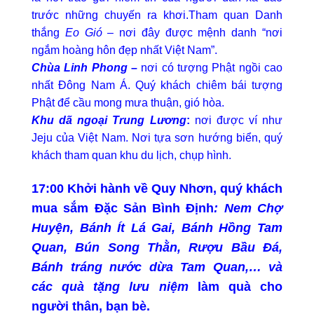
trước những chuyến ra khơi.Tham quan Danh
thắng
Eo Gió
– nơi đây được mệnh danh “nơi
ngắm hoàng hôn đẹp nhất Việt Nam”.
Chùa Linh Phong
–
nơi có tượng Phật ngồi cao
nhất Đông Nam Á. Quý khách chiêm bái tượng
Phật để cầu mong mưa thuận, gió hòa.
Khu dã ngoại Trung Lương
:
nơi được ví như
Jeju của Việt Nam. Nơi tựa sơn hướng biển, quý
khách tham quan khu du lịch, chụp hình.
17:00
Khởi hành về Quy Nhơn, quý khách
mua sắm
Đặc Sản Bình Định
: Nem Chợ
Huyện, Bánh Ít Lá Gai, Bánh Hồng Tam
Quan, Bún Song Thằn, Rượu Bầu Đá,
Bánh tráng nước dừa Tam Quan,… và
các quà tặng lưu niệm
làm quà cho
người thân, bạn bè.