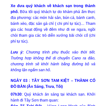
Xe đưa quý khách về khách sạn trong thành
phố.
Bữa tối quý khách tự do khám phá ẩm thực
địa phương: các món hải sản, bún cá, bánh canh,
bánh xèo, đặc sản gà chỉ ( chi phí tự túc)… Tham
gia các hoạt động về đêm như đi xe ngựa, ngồi
chòi tham gia các trò diễn xướng bãi chòi cổ (chi
phí tự túc).
Lưu ý:
Chương trình phụ thuộc vào thời tiết.
Trường hợp không thể di chuyển Cano ra đảo,
chương trình sẽ khởi hành bằng đường bộ và
không lặn ngắm san hô
.
NGÀY 03 : TÂY SƠN TAM KIỆT – THÀNH CỔ
ĐỒ BÀN (Ăn Sáng, Trưa, Tối)
07h30
: Quý khách ăn sáng tại khách sạn. Khởi
hành đi Tây Sơn tham quan: