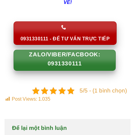
VẺ!
0931330111 - ĐỂ TƯ VẤN TRỰC TIẾP
ZALO/VIBER/FACBOOK:
0931330111
5/5 - (1 bình chọn)
Post Views:
1.035
Để lại một bình luận