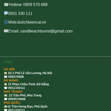
☎Hotline: 0909 570 688
0931 330 111
Web:dulichbiencat.vn
Email: sandbeachtourist@gmail.com
VPĐD
HÀ NỘI:
Số 1 Phố Lê Văn Lương, Hà Nội
☎ 099570688
ĐÀ NẴNG:
15 Phan Châu Trinh, Đà Nẵng
☎ 0931330111
NHA TRANG:
: 23 Trần Phú, Nha Trang
☎ 0909570688
PHÚ QUỐC:
42 Trần Hưng Đạo, Phú Quốc
☎ 0931330111