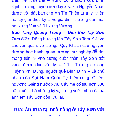
Đàn Tế Trời Đất
– Vùng Long Mạch của Bình
Định. Tương truyền nơi đây xưa kia Nguyễn Nhạc
được trời đất ban cho Ấn Tín Thiên tử trị vì thiên
hạ. Lý giải điều kỳ lạ về gia đình thường dân mà
hai xưng Vua và 01 xưng Vương.
Bảo Tàng Quang Trung – Đền thờ Tây Sơn
Tam Kiệt
:
Dâng hương lên Tây Sơn Tam Kiệt và
các văn quan, võ tuớng. Quý Khách cầu nguyện
đường học hành, quan trường, sự nghiệp đỗ đạt
thăng tiến. 9 Pho tuợng quần thần Tây Sơn dát
vàng được đúc với tỷ lệ 1:1, Tượng do ông
Huỳnh Phi Dũng, người quê Bình Định – Là chủ
nhân của Đại Nam Quốc Tự hiến cúng. Chiêm
ngưỡng Giếng nước xưa; Cây me cổ thụ hơn 300
năm tuổi – Là những kỷ vật trong vuờn nhà của ba
anh em Tây Sơn còn lưu lại.
Trưa:
Ăn trưa tại nhà hàng ở Tây Sơn với