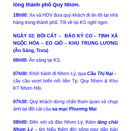
lòng thành phố Quy Nhơn.
18h00:
Xe và HDV đưa quý khách đi ăn tối tại nhà
hàng trong thành phố. Tối về lại KS nghỉ ngơi.
NGÀY 02: ĐỒI CÁT – ĐẢO KỲ CO – TỊNH XÁ
NGỘC HÒA – EO GIÓ – KHU TRUNG LƯƠNG
(Ăn Sáng, Trưa)
06h00
: Ăn sáng tại KS.
07h00:
Khởi hành đi Nhơn Lý, qua
Cầu Thị Nại
–
cây cầu vượt biển nối liền Tp. Quy Nhơn & Khu
KT Nhơn Hội.
07h30:
Quý khách dừng chân tham quan và chụp
ảnh tại đồi cát của
sa mạc Phương Mai
08h00:
Đến với xã đảo Nhơn Lý, thăm
làng chài
Nhơn Lý
– tìm hiểu thêm đời sống ngư dân bản