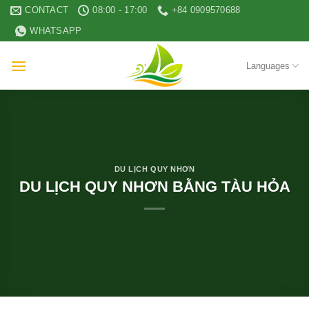
Skip
CONTACT
08:00 - 17:00
+84 0909570688
to
WHATSAPP
content
Languages
DU LỊCH QUY NHƠN
DU LỊCH QUY NHƠN BẰNG TÀU HỎA