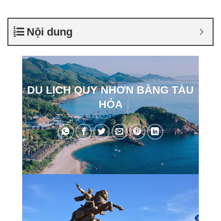
Nội dung
DU LỊCH QUY NHƠN BẰNG TÀU
HỎA