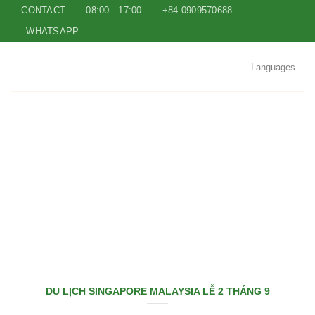
Skip
CONTACT
08:00 - 17:00
+84 0909570688
to
WHATSAPP
content
Languages
DU LỊCH SINGAPORE MALAYSIA LỄ 2 THÁNG 9