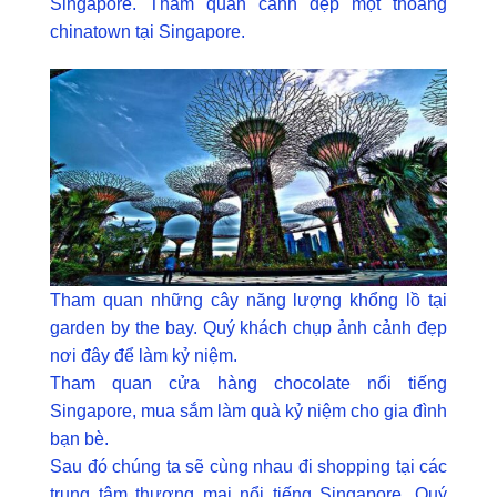
Singapore. Tham quan cảnh đẹp một thoáng
chinatown tại Singapore.
Tham quan những cây năng lượng khổng lồ tại
garden by the bay. Quý khách chụp ảnh cảnh đẹp
nơi đây để làm kỷ niệm.
Tham quan cửa hàng chocolate nổi tiếng
Singapore, mua sắm làm quà kỷ niệm cho gia đình
bạn bè.
Sau đó chúng ta sẽ cùng nhau đi shopping tại các
trung tâm thương mại nổi tiếng Singapore. Quý