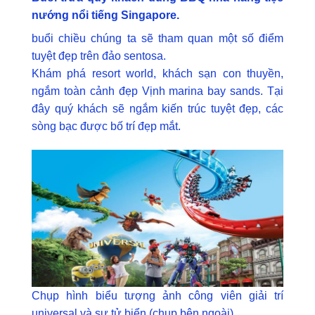
nướng nổi tiếng Singapore.
buổi chiều chúng ta sẽ tham quan một số điểm
tuyệt đẹp trên đảo sentosa.
Khám phá resort world, khách sạn con thuyền,
ngắm toàn cảnh đẹp Vịnh marina bay sands. Tại
đây quý khách sẽ ngắm kiến trúc tuyệt đẹp, các
sòng bạc được bố trí đẹp mắt.
Chụp hình biểu tượng ảnh công viên giải trí
universal và sư tử biển (chụp bên ngoài).