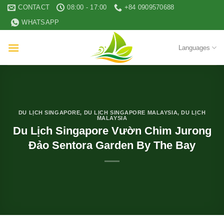
Skip
CONTACT
08:00 - 17:00
+84 0909570688
to
WHATSAPP
content
Languages
DU LỊCH SINGAPORE
,
DU LỊCH SINGAPORE MALAYSIA
,
DU LỊCH
MALAYSIA
Du Lịch Singapore Vườn Chim Jurong
Đảo Sentora Garden By The Bay