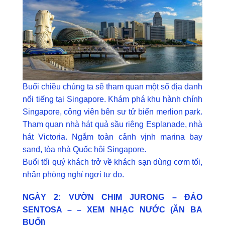
Buổi chiều chúng ta sẽ tham quan một số địa danh
nổi tiếng tại Singapore. Khám phá khu hành chính
Singapore, công viên bên sư tử biển merlion park.
Tham quan nhà hát quả sầu riêng Esplanade, nhà
hát Victoria. Ngắm toàn cảnh vịnh marina bay
sand, tòa nhà Quốc hội Singapore.
Buổi tối quý khách trở về khách sạn dùng cơm tối,
nhận phòng nghỉ ngơi tự do.
NGÀY 2: VƯỜN CHIM JURONG – ĐẢO
SENTOSA – – XEM NHẠC NƯỚC (ĂN BA
BUỔI)