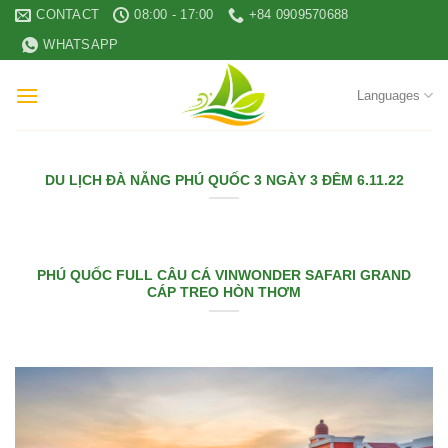
Skip
CONTACT
08:00 - 17:00
+84 0909570688
to
WHATSAPP
content
Languages
DU LỊCH ĐÀ NẴNG PHÚ QUỐC 3 NGÀY 3 ĐÊM 6.11.22
PHÚ QUỐC FULL CÂU CÁ VINWONDER SAFARI GRAND
CÁP TREO HÒN THƠM