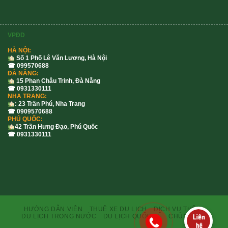
VPĐD
HÀ NỘI:
Số 1 Phố Lê Văn Lương, Hà Nội
☎ 099570688
ĐÀ NẴNG:
15 Phan Châu Trinh, Đà Nẵng
☎ 0931330111
NHA TRANG:
: 23 Trần Phú, Nha Trang
☎ 0909570688
PHÚ QUỐC:
42 Trần Hưng Đạo, Phú Quốc
☎ 0931330111
HƯỚNG DẪN VIÊN
THUÊ XE DU LỊCH
DỊCH VỤ THÊM
DU LỊCH TRONG NƯỚC
DU LỊCH QUỐC TẾ
CHÙM TOUR