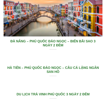
ĐÀ NẴNG – PHÚ QUỐC ĐẢO NGỌC – BIỂN BÃI SAO 3
NGÀY 2 ĐÊM
HÀ TIÊN – PHÚ QUỐC ĐẢO NGỌC – CÂU CÁ LẶNG NGẮN
SAN HÔ
DU LỊCH TRÀ VINH PHÚ QUỐC 3 NGÀY 2 ĐÊM