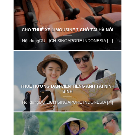
CHO THUÊ XE LIMOUSINE 7 CHỖ TẠI HÀ NỘI
Nội dungDU LỊCH SINGAPORE INDONESIA [...]
THUÊ HƯỚNG DẪN VIÊN TIẾNG ANH TẠI NINH
BÌNH
Nội dungDU LỊCH SINGAPORE INDONESIA [...]