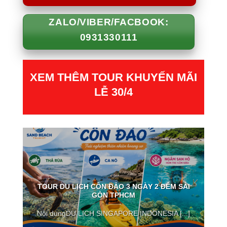
ZALO/VIBER/FACBOOK:
0931330111
XEM THÊM TOUR KHUYẾN MÃI
LỄ 30/4
TOUR DU LỊCH CÔN ĐẢO 3 NGÀY 2 ĐÊM SÀI
GÒN TPHCM
Nội dungDU LỊCH SINGAPORE INDONESIA [...]