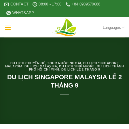
Skip
CONTACT
08:00 - 17:00
+84 0909570688
to
WHATSAPP
content
Languages
DU LỊCH CHUYÊN ĐỀ
,
TOUR NƯỚC NGOÀI
,
DU LỊCH SINGAPORE
MALAYSIA
,
DU LỊCH MALAYSIA
,
DU LỊCH SINGAPORE
,
DU LỊCH THÀNH
PHỐ HỒ CHÍ MINH
,
DU LỊCH LỄ 2 THÁNG 9
DU LỊCH SINGAPORE MALAYSIA LỄ 2
THÁNG 9