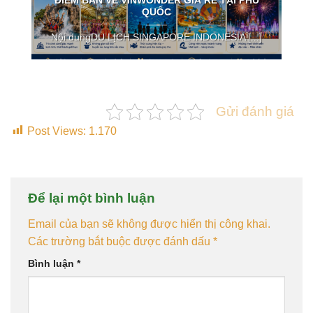
ĐIỂM BÁN VÉ VINWONDER GIÁ RẺ TẠI PHÚ
QUỐC
Nội dungDU LỊCH SINGAPORE INDONESIA [...]
Gửi đánh giá
Post Views:
1.170
Để lại một bình luận
Email của bạn sẽ không được hiển thị công khai.
Các trường bắt buộc được đánh dấu
*
Bình luận
*