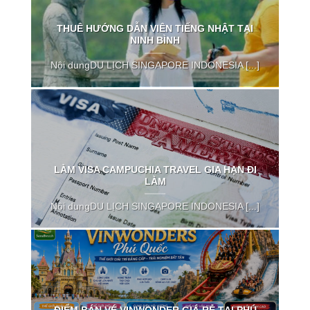
THUÊ HƯỚNG DẪN VIÊN TIẾNG NHẬT TẠI
NINH BÌNH
Nội dungDU LỊCH SINGAPORE INDONESIA [...]
LÀM VISA CAMPUCHIA TRAVEL GIA HẠN ĐI
LÀM
Nội dungDU LỊCH SINGAPORE INDONESIA [...]