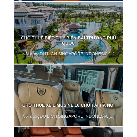
CHO THUÊ BIỆT THỰ BIỂN BÃI TRƯỜNG PHÚ
QUỐC
Nội dungDU LỊCH SINGAPORE INDONESIA [...]
CHO THUÊ XE LIMOSINE 10 CHỖ TẠI HÀ NỘI
Nội dungDU LỊCH SINGAPORE INDONESIA [...]