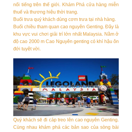
nổi tiếng trên thế giới. Khám Phá cửa hàng miễn
thuế và thương hiệu thời trang.
Buổi trưa quý khách dùng cơm trưa tại nhà hàng.
Buổi chiều tham quan cao nguyên Genting. Đây là
khu vực vui chơi giải trí lớn nhất Malaysia. Nằm ở
độ cao 2000 m Cao Nguyên genting có khí hậu ôn
đới tuyệt vời.
Quý khách sẽ đi cáp treo lên cao nguyên Genting.
Cùng nhau khám phá các bản sao của sòng bài