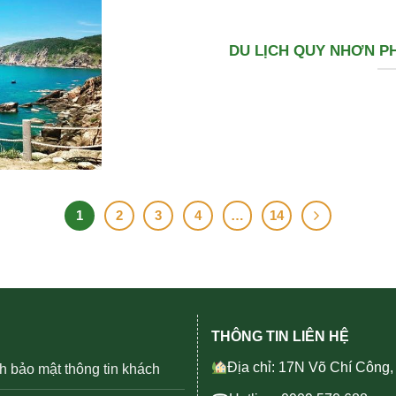
DU LỊCH QUY NHƠN PH
1
2
3
4
…
14
THÔNG TIN LIÊN HỆ
Địa chỉ: 17N Võ Chí Công
h bảo mật thông tin khách