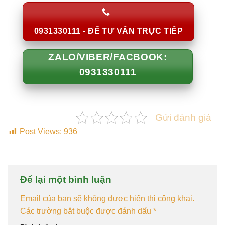
0931330111 - ĐỂ TƯ VẤN TRỰC TIẾP
ZALO/VIBER/FACBOOK:
0931330111
Gửi đánh giá
Post Views:
936
Để lại một bình luận
Email của bạn sẽ không được hiển thị công khai.
Các trường bắt buộc được đánh dấu
*