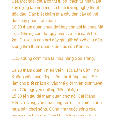
Sét. Một ngôi chùa cổ trụ trì bởi cách tư nhân. Đã
xây dựng tạo nên một số hình tượng nghệ thuật
độc đáo. Đặc biệt khám phá cây đèn cầy có thể
đốt cháy phần trăm năm.
10:30 tham quan chùa dơi hay còn gọi là chùa Mã
Tộc. Những con dơi quý hiếm với sải cánh hơn
2m. Được bà con nơi đây gìn giữ bảo vệ chu đáo.
Đồng thời tham quan kiến trúc của Khmer.
11:30 dùng cơm trưa tại nhà hàng Sóc Trăng.
14:20 tham quan Thiền Viện Trúc Lâm Cần Thơ.
Không viên tuyệt đẹp, kiến trúc tháng thoát. Sẽ
làm cho biết khách đi vào thế giới thiền định tuyệt
vời. Cầu nguyện những điều tốt đẹp.
15:30 lên tàu để tham quan chợ nổi Cái Răng.
Đến với vùng văn hóa sông nước. Tìm hiểu cảnh
mua bán chơi sông. Cũng như cuộc sống của
người dân bao đời. Quý khách tự do mua bán