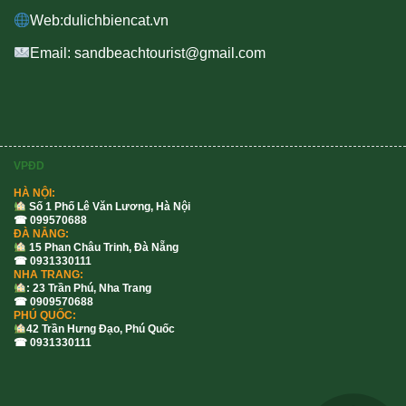
Web:dulichbiencat.vn
Email: sandbeachtourist@gmail.com
VPĐD
HÀ NỘI:
Số 1 Phố Lê Văn Lương, Hà Nội
☎ 099570688
ĐÀ NẴNG:
15 Phan Châu Trinh, Đà Nẵng
☎ 0931330111
NHA TRANG:
: 23 Trần Phú, Nha Trang
☎ 0909570688
PHÚ QUỐC:
42 Trần Hưng Đạo, Phú Quốc
☎ 0931330111