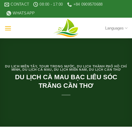
Skip
CONTACT
08:00 - 17:00
+84 0909570688
to
WHATSAPP
content
Languages
DU LỊCH MIỀN TÂY
,
TOUR TRONG NƯỚC
,
DU LỊCH THÀNH PHỐ HỒ CHÍ
MINH
,
DU LỊCH CÀ MAU
,
DU LỊCH MIỀN NAM
,
DU LỊCH CẦN THƠ
DU LỊCH CÀ MAU BẠC LIÊU SÓC
TRĂNG CẦN THƠ