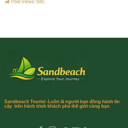
Post Views:
595
Sandbeach Tourist -Luôn là người bạn đồng hành tin
cậy trên hành trình khách phá thế giới cùng bạn.