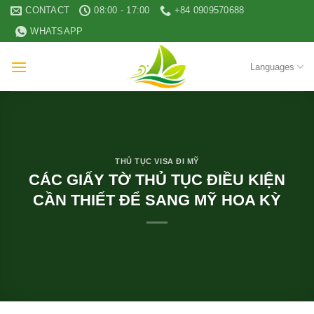
Skip
CONTACT
08:00 - 17:00
+84 0909570688
to
WHATSAPP
content
Languages
THỦ TỤC VISA ĐI MỸ
CÁC GIẤY TỜ THỦ TỤC ĐIỀU KIỆN
CẦN THIẾT ĐỂ SANG MỸ HOA KỲ