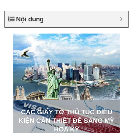
Nội dung
CÁC GIẤY TỜ THỦ TỤC ĐIỀU
KIỆN CẦN THIẾT ĐỂ SANG MỸ
HOA KỲ