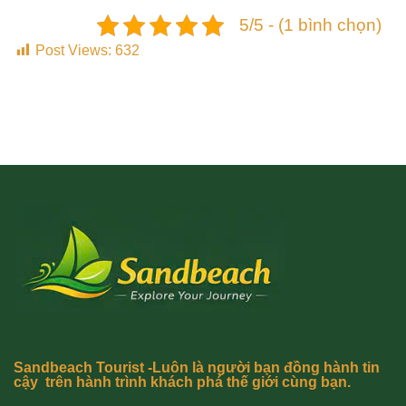
5/5 - (1 bình chọn)
Post Views:
632
Sandbeach Tourist -Luôn là người bạn đồng hành tin
cậy trên hành trình khách phá thế giới cùng bạn.