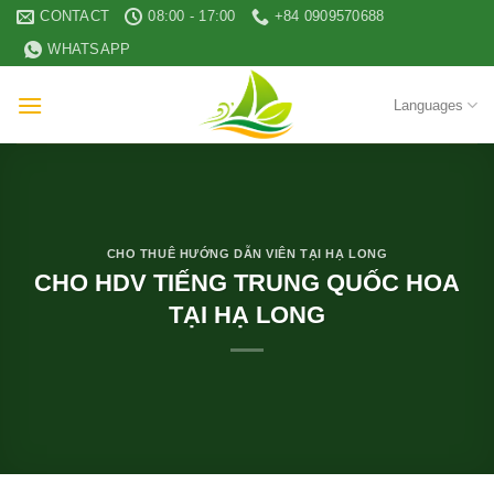
Skip
CONTACT
08:00 - 17:00
+84 0909570688
to
WHATSAPP
content
Languages
CHO THUÊ HƯỚNG DẪN VIÊN TẠI HẠ LONG
CHO HDV TIẾNG TRUNG QUỐC HOA
TẠI HẠ LONG