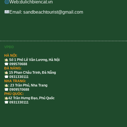
Web:dulichbiencat.vn
Email: sandbeachtourist@gmail.com
VPĐD
HÀ NỘI:
Số 1 Phố Lê Văn Lương, Hà Nội
☎ 099570688
ĐÀ NẴNG:
15 Phan Châu Trinh, Đà Nẵng
☎ 0931330111
NHA TRANG:
: 23 Trần Phú, Nha Trang
☎ 0909570688
PHÚ QUỐC:
42 Trần Hưng Đạo, Phú Quốc
☎ 0931330111