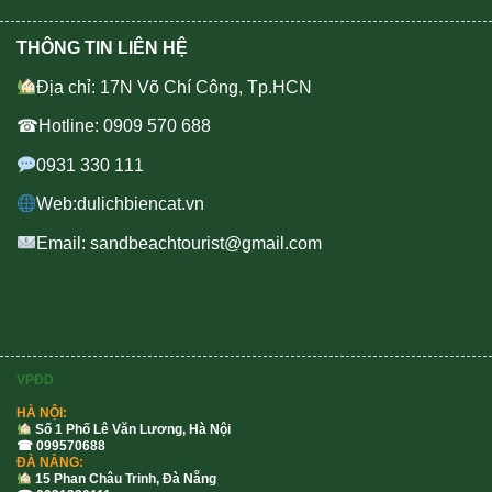
THÔNG TIN LIÊN HỆ
Địa chỉ: 17N Võ Chí Công, Tp.HCN
☎Hotline: 0909 570 688
0931 330 111
Web:dulichbiencat.vn
Email: sandbeachtourist@gmail.com
VPĐD
HÀ NỘI:
Số 1 Phố Lê Văn Lương, Hà Nội
☎ 099570688
ĐÀ NẴNG:
15 Phan Châu Trinh, Đà Nẵng