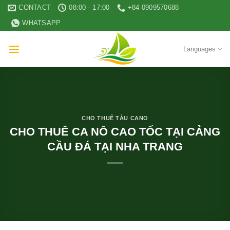
Skip
CONTACT
08:00 - 17:00
+84 0909570688
to
WHATSAPP
content
Languages
CHO THUÊ TÀU CANO
CHO THUÊ CA NÔ CAO TỐC TẠI CẢNG
CẦU ĐÁ TẠI NHA TRANG