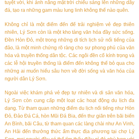
tuyệt vời, khi ánh nắng mặt trời chiếu sáng lên những dãy
đá, tạo ra những gam màu lung linh không thể nào quên.
Không chỉ là một điểm đến để trải nghiệm vẻ đẹp thiên
nhiên, Lý Sơn còn là một kho tàng văn hóa đầy sức sống.
Đền Hòn Đỏ, một trong những di tích lịch sử nổi tiếng của
đảo, là một minh chứng rõ ràng cho sự phong phú của văn
hóa và truyền thống dân tộc. Các ngôi đền cổ kính trọng và
các lễ hội truyền thống là điểm đến không thể bỏ qua cho
những ai muốn hiểu sâu hơn về đời sống và văn hóa của
người dân Lý Sơn.
Ngoài việc khám phá vẻ đẹp tự nhiên và di sản văn hóa,
Lý Sơn còn cung cấp một loạt các hoạt động du lịch đa
dạng. Từ tham quan những điểm du lịch nổi tiếng như Hòn
Đỏ, Đảo Đá Cá, hòn Mũi Đá Bia, đến thư giãn trên bãi biển
An Bình, bãi Câu, từ tham quan các làng chài như An Vinh,
An Hải đến thưởng thức ẩm thực địa phương tại chợ Lý