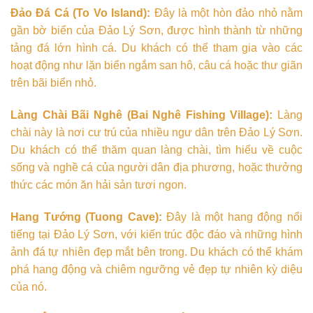
Đảo Đá Cá (To Vo Island):
Đây là một hòn đảo nhỏ nằm
gần bờ biển của Đảo Lý Sơn, được hình thành từ những
tảng đá lớn hình cá. Du khách có thể tham gia vào các
hoạt động như lặn biển ngắm san hô, câu cá hoặc thư giãn
trên bãi biển nhỏ.
Làng Chài Bãi Nghê (Bai Nghê Fishing Village):
Làng
chài này là nơi cư trú của nhiều ngư dân trên Đảo Lý Sơn.
Du khách có thể thăm quan làng chài, tìm hiểu về cuộc
sống và nghề cá của người dân địa phương, hoặc thưởng
thức các món ăn hải sản tươi ngon.
Hang Tướng (Tuong Cave):
Đây là một hang động nổi
tiếng tại Đảo Lý Sơn, với kiến trúc độc đáo và những hình
ảnh đá tự nhiên đẹp mắt bên trong. Du khách có thể khám
phá hang động và chiêm ngưỡng vẻ đẹp tự nhiên kỳ diệu
của nó.