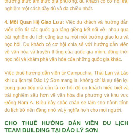
thưởng thức ẩm thực địa phương, du khách có cơ hội trải
nghiệm một cách đầy đủ và đa chiều nhất.
4. Mối Quan Hệ Giao Lưu:
Việc du khách và hướng dẫn
viên đến từ các quốc gia láng giềng kết nối với nhau qua
trải nghiệm du lịch cũng tạo ra một môi trường giao lưu và
học hỏi. Du khách có cơ hội chia sẻ với hướng dẫn viên
về văn hóa và truyền thống của quốc gia mình, đồng thời
học hỏi và khám phá văn hóa của những quốc gia khác.
Việc thuê hướng dẫn viên từ Campuchia, Thái Lan và Lào
khi du lịch tại Đảo Lý Sơn mang lại không chỉ là sự tiện lợi
trong giao tiếp mà còn là cơ hội để du khách hiểu biết và
trải nghiệm sâu hơn về văn hóa địa phương và khu vực
Đông Nam Á. Điều này chắc chắn sẽ làm cho hành trình
du lịch trở nên đáng nhớ và ý nghĩa hơn cho mọi người.
CHO THUÊ HƯỚNG DẪN VIÊN DU LỊCH
TEAM BUILDING TẠI ĐẢO LÝ SƠN