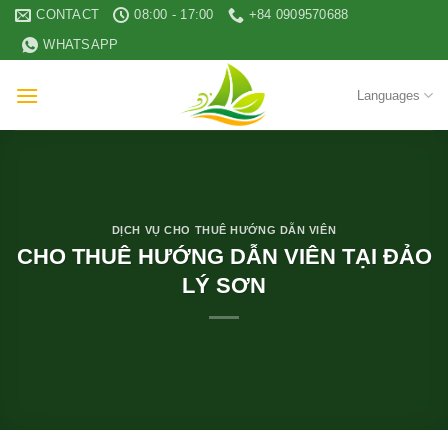
Skip
CONTACT
08:00 - 17:00
+84 0909570688
to
WHATSAPP
content
Languages
DỊCH VỤ CHO THUÊ HƯỚNG DẪN VIÊN
CHO THUÊ HƯỚNG DẪN VIÊN TẠI ĐẢO
LÝ SƠN