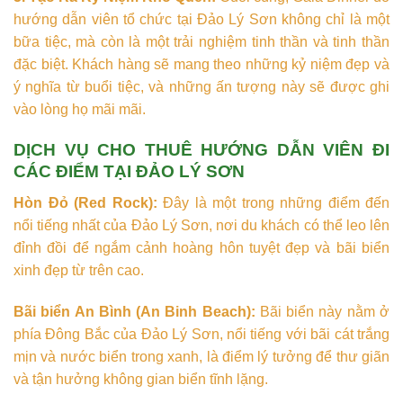
hướng dẫn viên tổ chức tại Đảo Lý Sơn không chỉ là một
bữa tiệc, mà còn là một trải nghiệm tinh thần và tinh thần
đặc biệt. Khách hàng sẽ mang theo những kỷ niệm đẹp và
ý nghĩa từ buổi tiệc, và những ấn tượng này sẽ được ghi
vào lòng họ mãi mãi.
DỊCH VỤ CHO THUÊ HƯỚNG DẪN VIÊN ĐI
CÁC ĐIỂM TẠI ĐẢO LÝ SƠN
Hòn Đỏ (Red Rock):
Đây là một trong những điểm đến
nổi tiếng nhất của Đảo Lý Sơn, nơi du khách có thể leo lên
đỉnh đồi để ngắm cảnh hoàng hôn tuyệt đẹp và bãi biển
xinh đẹp từ trên cao.
Bãi biển An Bình (An Binh Beach):
Bãi biển này nằm ở
phía Đông Bắc của Đảo Lý Sơn, nổi tiếng với bãi cát trắng
mịn và nước biển trong xanh, là điểm lý tưởng để thư giãn
và tận hưởng không gian biển tĩnh lặng.