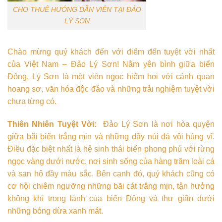
CHO THUÊ HƯỚNG DẪN VIÊN TẠI ĐẢO
LÝ SƠN
Chào mừng quý khách đến với điểm đến tuyệt vời nhất
của Việt Nam – Đảo Lý Sơn! Nằm yên bình giữa biển
Đông, Lý Sơn là một viên ngọc hiếm hoi với cảnh quan
hoang sơ, văn hóa độc đáo và những trải nghiệm tuyệt vời
chưa từng có.
Thiên Nhiên Tuyệt Vời:
Đảo Lý Sơn là nơi hòa quyện
giữa bãi biển trắng mịn và những dãy núi đá vôi hùng vĩ.
Điều đặc biệt nhất là hệ sinh thái biển phong phú với rừng
ngọc vàng dưới nước, nơi sinh sống của hàng trăm loài cá
và san hô đầy màu sắc. Bên cạnh đó, quý khách cũng có
cơ hội chiêm ngưỡng những bãi cát trắng mịn, tận hưởng
không khí trong lành của biển Đông và thư giãn dưới
những bóng dừa xanh mát.