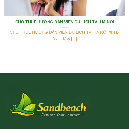
CHO THUÊ HƯỚNG DẪN VIÊN DU LỊCH TẠI HÀ NỘI
CHO THUÊ HƯỚNG DẪN VIÊN DU LỊCH TẠI HÀ NỘI
Hà
Nội – Một [...]