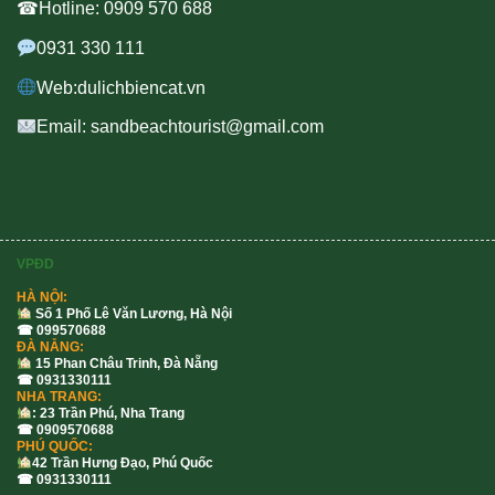
☎Hotline: 0909 570 688
0931 330 111
Web:dulichbiencat.vn
Email: sandbeachtourist@gmail.com
VPĐD
HÀ NỘI:
Số 1 Phố Lê Văn Lương, Hà Nội
☎ 099570688
ĐÀ NẴNG:
15 Phan Châu Trinh, Đà Nẵng
☎ 0931330111
NHA TRANG:
: 23 Trần Phú, Nha Trang
☎ 0909570688
PHÚ QUỐC:
42 Trần Hưng Đạo, Phú Quốc
☎ 0931330111