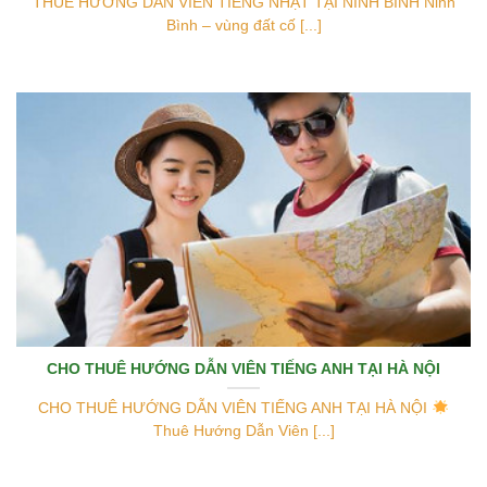
THUÊ HƯỚNG DẪN VIÊN TIẾNG NHẬT TẠI NINH BÌNH Ninh
Bình – vùng đất cố [...]
CHO THUÊ HƯỚNG DẪN VIÊN TIẾNG ANH TẠI HÀ NỘI
CHO THUÊ HƯỚNG DẪN VIÊN TIẾNG ANH TẠI HÀ NỘI
Thuê Hướng Dẫn Viên [...]