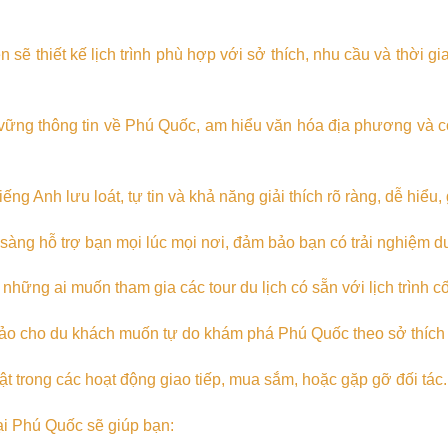
sẽ thiết kế lịch trình phù hợp với sở thích, nhu cầu và thời g
ng thông tin về Phú Quốc, am hiểu văn hóa địa phương và có 
ếng Anh lưu loát, tự tin và khả năng giải thích rõ ràng, dễ hiểu,
àng hỗ trợ bạn mọi lúc mọi nơi, đảm bảo bạn có trải nghiệm du
hững ai muốn tham gia các tour du lịch có sẵn với lịch trình cố
o cho du khách muốn tự do khám phá Phú Quốc theo sở thích v
ật trong các hoạt động giao tiếp, mua sắm, hoặc gặp gỡ đối tác.
ại Phú Quốc sẽ giúp bạn: