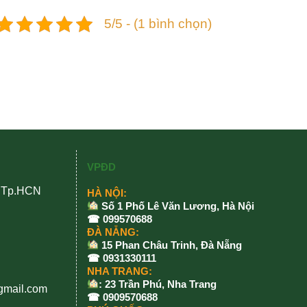
5/5 - (1 bình chọn)
VPĐD
, Tp.HCN
HÀ NỘI:
Số 1 Phố Lê Văn Lương, Hà Nội
☎ 099570688
ĐÀ NẴNG:
15 Phan Châu Trinh, Đà Nẵng
☎ 0931330111
NHA TRANG:
: 23 Trần Phú, Nha Trang
gmail.com
☎ 0909570688