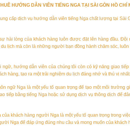
HUÊ HƯỚNG DẪN VIÊN TIẾNG NGA TẠI SÀI GÒN HỒ CHÍ 
 cung cấp dịch vụ hướng dẫn viên tiếng Nga chất lượng tại Sà
, sự hài lòng của khách hàng luôn được đặt lên hàng đầu. Đội
c du lịch mà còn là những người bạn đồng hành chăm sóc, luôn
i ngữ, hướng dẫn viên của chúng tôi còn có kỹ năng giao tiếp t
h hàng, tạo ra một trải nghiệm du lịch đáng nhớ và thú vị nhất
gôn ngữ Nga là một yếu tố quan trọng để tạo một môi trường gi
ao tiếp bằng tiếng Nga hoặc sử dụng dịch vụ thông dịch để đảm 
óa của khách hàng người Nga là một yếu tố quan trọng trong v
a người Nga để đáp ứng đúng nhu cầu và mong muốn của khách 