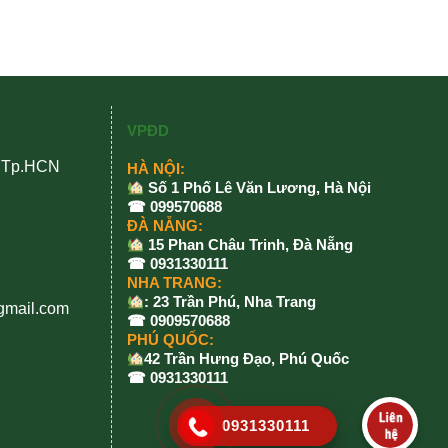
VPĐD
, Tp.HCN
HÀ NỘI:
Số 1 Phố Lê Văn Lương, Hà Nội
☎ 099570688
ĐÀ NẴNG:
15 Phan Châu Trinh, Đà Nẵng
☎ 0931330111
NHA TRANG:
: 23 Trần Phú, Nha Trang
gmail.com
☎ 0909570688
PHÚ QUỐC:
42 Trần Hưng Đạo, Phú Quốc
☎ 0931330111
0931330111