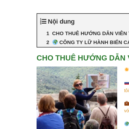
Nội dung
CHO THUÊ HƯỚNG DẪN VIÊN T
CÔNG TY LỮ HÀNH BIỂN CÁ
CHO THUÊ HƯỚNG DẪN V
tô
vớ