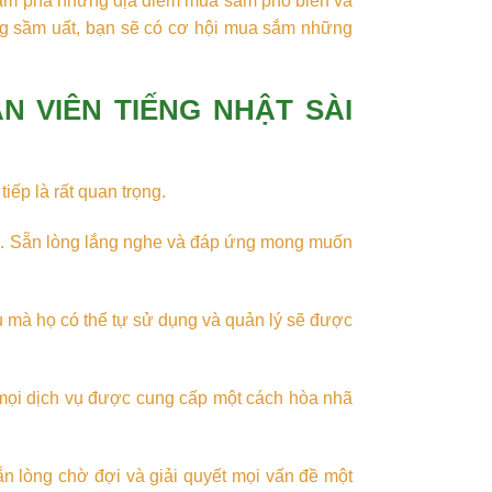
hám phá những địa điểm mua sắm phổ biến và
ng sầm uất, bạn sẽ có cơ hội mua sắm những
 VIÊN TIẾNG NHẬT SÀI
tiếp là rất quan trọng.
ng. Sẵn lòng lắng nghe và đáp ứng mong muốn
vụ mà họ có thể tự sử dụng và quản lý sẽ được
mọi dịch vụ được cung cấp một cách hòa nhã
ẵn lòng chờ đợi và giải quyết mọi vấn đề một