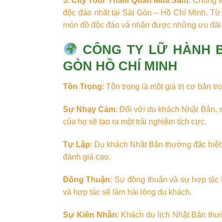
5. City Tour Tham Quan Mua Sắm:
Chúng tô
độc đáo nhất tại Sài Gòn – Hồ Chí Minh. T
món đồ độc đáo và nhận được những ưu đãi đặ
CÔNG TY LỮ HÀNH B
GÒN HỒ CHÍ MINH
Tôn Trọng
: Tôn trọng là một giá trị cơ bản t
Sự Nhạy Cảm
: Đối với du khách Nhật Bản,
của họ sẽ tạo ra một trải nghiệm tích cực.
Tự Lập
: Du khách Nhật Bản thường đặc biệt 
đánh giá cao.
Đồng Thuận
: Sự đồng thuận và sự hợp tác
và hợp tác sẽ làm hài lòng du khách.
Sự Kiên Nhẫn
: Khách du lịch Nhật Bản thư