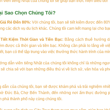
n viên tiếng Nhật của chúng tôi sẽ giúp bạn thực hiện điều đó!
ại Sao Chọn Chúng Tôi?
 Giá Rẻ Đến 80%:
Với chúng tôi, bạn sẽ tiết kiệm được đến 80
ng các dịch vụ du lịch khác. Chúng tôi cam kết mang lại cho bạn
 Tiết Kiệm Thời Gian và Tiền Bạc:
Bằng cách thuê hướng dẫn
ệm được cả thời gian và tiền bạc. Không cần phải lo lắng về vi
iết, bạn có thể tập trung vào việc thưởng thức hành trình của m
ng dẫn viên tiếng Nhật của chúng tôi không chỉ là những ngườ
sẽ chia sẻ với bạn những điều thú vị về lịch sử, văn hóa và p
dẫn của chúng tôi, bạn sẽ được khám phá và trải nghiệm nhiều đ
thờ Đức Bà, Chợ Bến Thành, đến những nơi ẩm thực đường p
m phá thành phố này cùng chúng tôi.