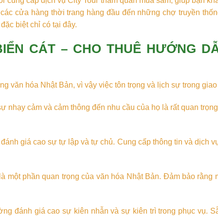
i cung cấp dịch vụ City Tour tham quan mua sắm, giúp bạn k
ừ các cửa hàng thời trang hàng đầu đến những chợ truyền thố
c biệt chỉ có tại đây.
IỂN CÁT – CHO THUÊ HƯỚNG DẪN
rong văn hóa Nhật Bản, vì vậy việc tôn trọng và lịch sự trong giao 
 sự nhạy cảm và cảm thông đến nhu cầu của họ là rất quan trọ
đánh giá cao sự tự lập và tự chủ. Cung cấp thông tin và dịch 
 là một phần quan trọng của văn hóa Nhật Bản. Đảm bảo rằng 
ờng đánh giá cao sự kiên nhẫn và sự kiên trì trong phục vụ. S