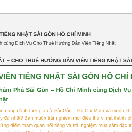
IẾNG NHẬT SÀI GÒN HỒ CHÍ MINH
h cùng Dịch Vụ Cho Thuê Hướng Dẫn Viên Tiếng Nhật
T – CHO THUÊ HƯỚNG DẪN VIÊN TIẾNG NHẬT SÀI
IÊN TIẾNG NHẬT SÀI GÒN HỒ CHÍ 
hám Phá Sài Gòn – Hồ Chí Minh cùng Dịch Vụ
hật
n đang dành thời gian ở Sài Gòn – Hồ Chí Minh và muốn khá
y đủ nhất? Bạn muốn trải nghiệm mọi điều thú vị mà thành p
ững điểm tham quan nổi tiếng và trải nghiệm mua sắm đặc t