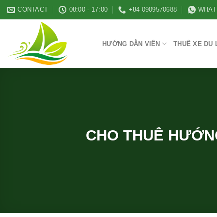
Skip
CONTACT
08:00 - 17:00
+84 0909570688
WHAT
to
content
HƯỚNG DẪN VIÊN
THUÊ XE DU 
CHO THUÊ HƯỚNG