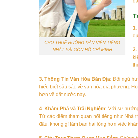
dẫ
T
1.
dụ
CHO THUÊ HƯỚNG DẪN VIÊN TIẾNG
2.
NHẬT SÀI GÒN HỒ CHÍ MINH
ki
th
3. Thông Tin Văn Hóa Bản Địa:
Đội ngũ hướ
hiểu biết sâu sắc về văn hóa địa phương. Họ 
hơn về đất nước này.
4. Khám Phá và Trải Nghiệm:
Với sự hướng 
Từ các điểm tham quan nổi tiếng như Nhà 
đầu, không gì làm bạn hài lòng hơn việc khá