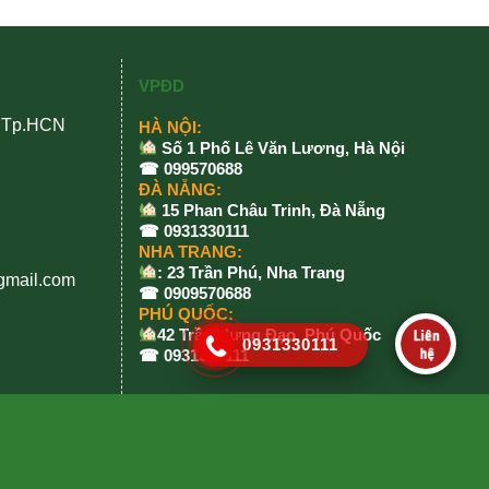
VPĐD
, Tp.HCN
HÀ NỘI:
Số 1 Phố Lê Văn Lương, Hà Nội
☎ 099570688
ĐÀ NẴNG:
15 Phan Châu Trinh, Đà Nẵng
☎ 0931330111
NHA TRANG:
: 23 Trần Phú, Nha Trang
gmail.com
☎ 0909570688
PHÚ QUỐC:
42 Trần Hưng Đạo, Phú Quốc
0931330111
☎ 0931330111