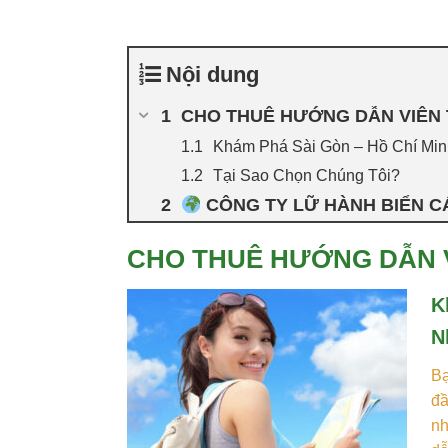
Nội dung
CHO THUÊ HƯỚNG DẪN VIÊN T
Khám Phá Sài Gòn – Hồ Chí Min
Tại Sao Chọn Chúng Tôi?
CÔNG TY LỮ HÀNH BIỂN CÁ
CHO THUÊ HƯỚNG DẪN V
K
N
Bạ
đầ
nh