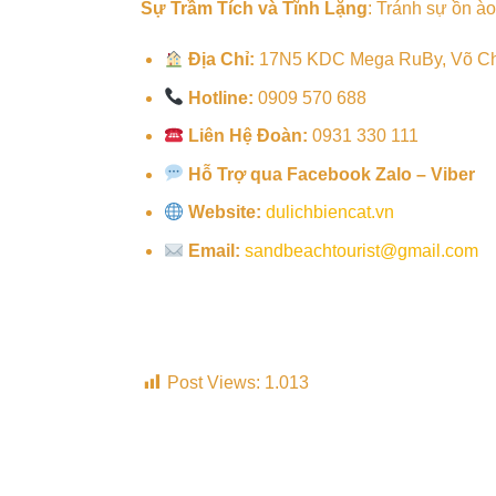
Sự Trầm Tích và Tĩnh Lặng
: Tránh sự ồn à
Địa Chỉ:
17N5 KDC Mega RuBy, Võ Chí 
Hotline:
0909 570 688
Liên Hệ Đoàn:
0931 330 111
Hỗ Trợ qua Facebook Zalo – Viber
Website:
dulichbiencat.vn
Email:
sandbeachtourist@gmail.com
Post Views:
1.013