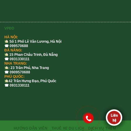
VPĐD
HÀ NỘI:
Số 1 Phố Lê Văn Lương, Hà Nội
☎ 099570688
ĐÀ NẴNG:
15 Phan Châu Trinh, Đà Nẵng
☎ 0931330111
NHA TRANG:
: 23 Trần Phú, Nha Trang
☎ 0909570688
PHÚ QUỐC:
42 Trần Hưng Đạo, Phú Quốc
☎ 0931330111
HƯỚNG DẪN VIÊN
THUÊ XE DU LỊCH
DỊCH VỤ THÊM