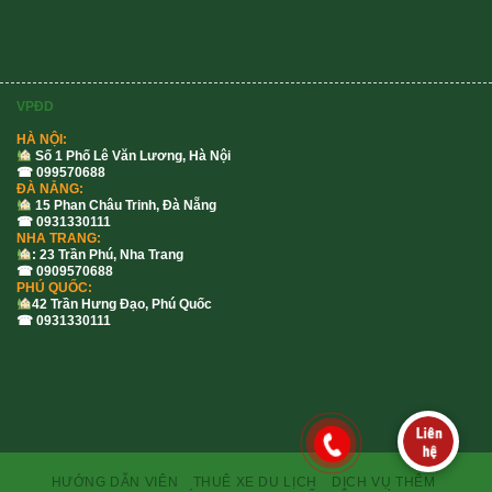
VPĐD
HÀ NỘI:
Số 1 Phố Lê Văn Lương, Hà Nội
☎ 099570688
ĐÀ NẴNG:
15 Phan Châu Trinh, Đà Nẵng
☎ 0931330111
NHA TRANG:
: 23 Trần Phú, Nha Trang
☎ 0909570688
PHÚ QUỐC:
42 Trần Hưng Đạo, Phú Quốc
☎ 0931330111
HƯỚNG DẪN VIÊN
THUÊ XE DU LỊCH
DỊCH VỤ THÊM