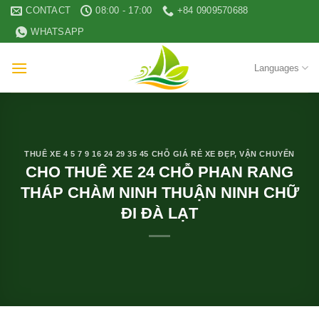
Skip
CONTACT
08:00 - 17:00
+84 0909570688
to
WHATSAPP
content
Languages
THUÊ XE 4 5 7 9 16 24 29 35 45 CHỖ GIÁ RẺ XE ĐẸP
,
VẬN CHUYỂN
CHO THUÊ XE 24 CHỖ PHAN RANG
THÁP CHÀM NINH THUẬN NINH CHỮ
ĐI ĐÀ LẠT