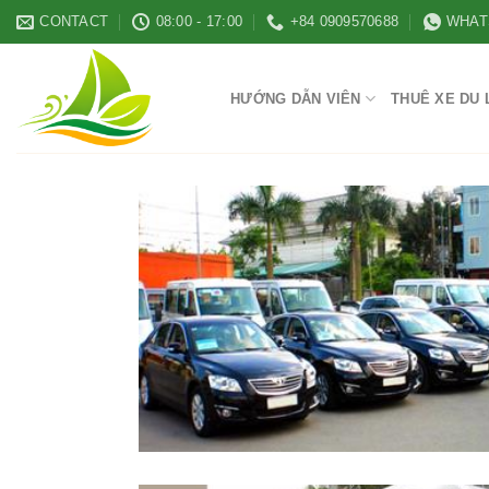
Skip
CONTACT
08:00 - 17:00
+84 0909570688
WHAT
to
content
HƯỚNG DẪN VIÊN
THUÊ XE DU 