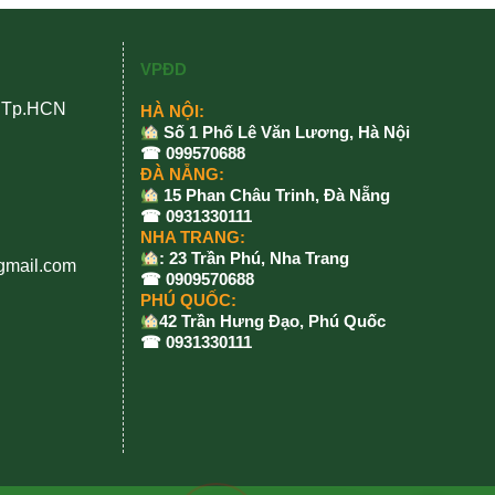
VPĐD
, Tp.HCN
HÀ NỘI:
Số 1 Phố Lê Văn Lương, Hà Nội
☎ 099570688
ĐÀ NẴNG:
15 Phan Châu Trinh, Đà Nẵng
☎ 0931330111
NHA TRANG:
: 23 Trần Phú, Nha Trang
gmail.com
☎ 0909570688
PHÚ QUỐC:
42 Trần Hưng Đạo, Phú Quốc
☎ 0931330111