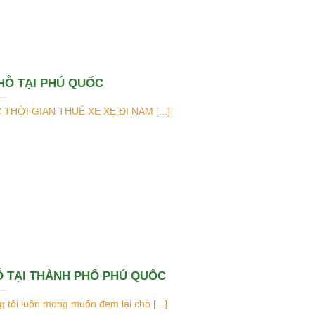
HỖ TẠI PHÚ QUỐC
HỜI GIAN THUÊ XE XE ĐI NAM [...]
Ỗ TẠI THÀNH PHỐ PHÚ QUỐC
 tôi luôn mong muốn đem lại cho [...]