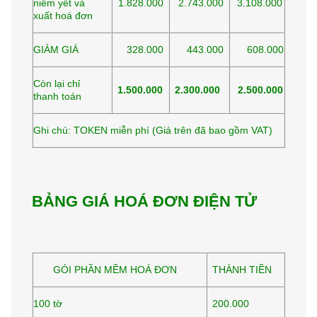
niêm yết và
1.828.000
2.743.000
3.108.000
xuất hoá đơn
GIẢM GIÁ
328.000
443.000
608.000
Còn lại chỉ
1.500.000
2.300.000
2.500.000
thanh toán
Ghi chú: TOKEN miễn phí (Giá trên đã bao gồm VAT)
BẢNG GIÁ HOÁ ĐƠN ĐIỆN TỬ
GÓI PHẦN MỀM HOÁ ĐƠN
THÀNH TIỀN
100 tờ
200.000