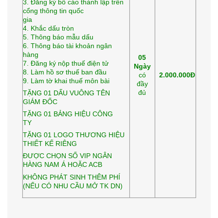
3. Đăng ký bố cáo thành lập trên
cổng thông tin quốc
gia
4. Khắc dấu tròn
5. Thông báo mẫu dấu
6. Thông báo tài khoản ngân
hàng
05
7. Đăng ký nộp thuế điện tử
Ngày
8. Làm hồ sơ thuế ban đầu
có
2.000.000Đ
9. Làm tờ khai thuế môn bài
đầy
đủ
TẶNG 01 DẤU VUÔNG TÊN
GIÁM ĐỐC
TẶNG 01 BẢNG HIỆU CÔNG
TY
TẶNG 01 LOGO THƯƠNG HIỆU
THIẾT KẾ RIÊNG
ĐƯỢC CHỌN SỐ VIP NGÂN
HÀNG NAM Á HOẶC ACB
KHÔNG PHÁT SINH THÊM PHÍ
(NẾU CÓ NHU CẦU MỞ TK DN)