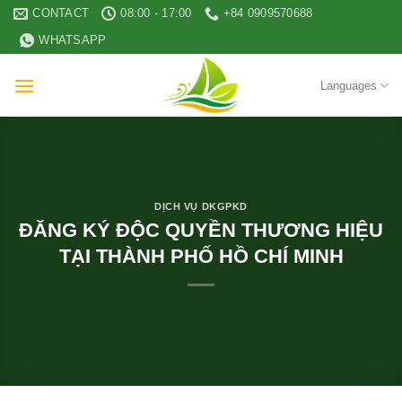
Skip
CONTACT
08:00 - 17:00
+84 0909570688
to
WHATSAPP
content
Languages
DỊCH VỤ DKGPKD
ĐĂNG KÝ ĐỘC QUYỀN THƯƠNG HIỆU
TẠI THÀNH PHỐ HỒ CHÍ MINH