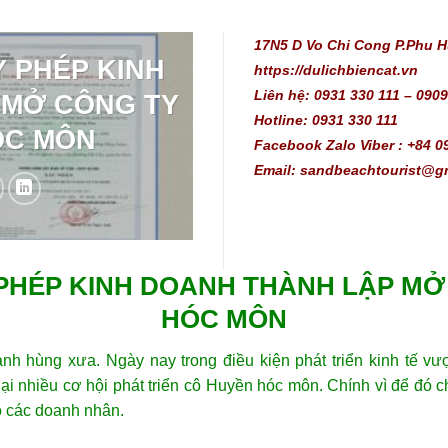
17N5 D Vo Chi Cong P.Phu 
Y PHÉP KINH
https://dulichbiencat.vn 
Liên hệ: 0931 330 111 – 0909
 MỞ CÔNG TY
Hotline: 0931 330 111
ÓC MÔN
Facebook Zalo Viber : +84 0
Email: sandbeachtourist@g
PHÉP KINH DOANH THÀNH LẬP MỞ
HÓC MÔN
h hùng xưa. Ngày nay trong điều kiện phát triển kinh tế vư
 nhiều cơ hội phát triển cô Huyền hóc môn. Chính vì để đó ch
ho các doanh nhân.