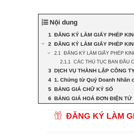
Nội dung
ĐĂNG KÝ LÀM GIẤY PHÉP KI
ĐĂNG KÝ LÀM GIẤY PHÉP KI
ĐĂNG KÝ LÀM GIẤY PHÉP KI
CÁC THỦ TỤC BAN ĐẦU C
DỊCH VỤ THÀNH LẬP CÔNG 
1. Chứng từ Quý Doanh Nhân c
BẢNG GIÁ CHỮ KÝ SỐ
BẢNG GIÁ HOÁ ĐƠN ĐIỆN TỬ
ĐĂNG KÝ LÀM G