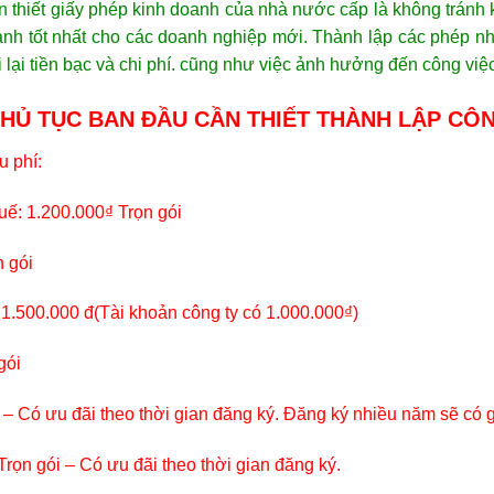
ần thiết giấy phép kinh doanh của nhà nước cấp là không tránh 
nh tốt nhất cho các doanh nghiệp mới. Thành lập các phép nha
 lại tiền bạc và chi phí. cũng như việc ảnh hưởng đến công vi
HỦ TỤC BAN ĐẦU CẦN THIẾT THÀNH LẬP CÔ
u phí:
uế: 1.200.000₫ Trọn gói
n gói
 1.500.000 đ(Tài khoản công ty có 1.000.000₫)
 gói
 – Có ưu đãi theo thời gian đăng ký. Đăng ký nhiều năm sẽ có g
rọn gói – Có ưu đãi theo thời gian đăng ký.