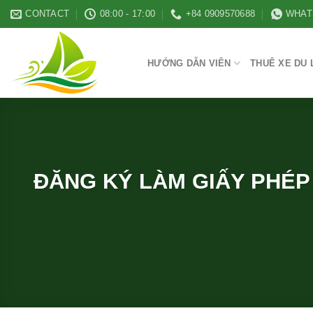
Skip
CONTACT
08:00 - 17:00
+84 0909570688
WHAT
to
content
HƯỚNG DẪN VIÊN
THUÊ XE DU 
ĐĂNG KÝ LÀM GIẤY PHÉP