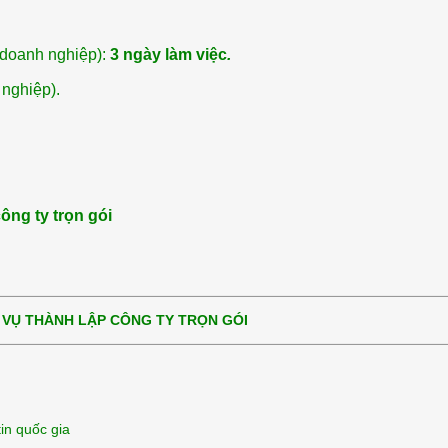
 doanh nghiệp):
3 ngày làm việc
.
 nghiệp).
công ty trọn gói
H VỤ THÀNH LẬP CÔNG TY TRỌN GÓI
 phép
n cổng thông tin quốc gia