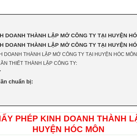
NH DOANH THÀNH LẬP MỞ CÔNG TY TẠI HUYỆN H
NH DOANH THÀNH LẬP MỞ CÔNG TY TẠI HUYỆN H
NH DOANH THÀNH LẬP MỞ CÔNG TY TẠI HUYỆN HÓC MÔN
ẦN THIẾT THÀNH LẬP CÔNG TY:
TY
ần chuẩn bị:
IẤY PHÉP KINH DOANH THÀNH L
HUYỆN HÓC MÔN