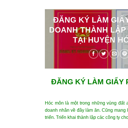
ĐĂNG KÝ LÀM GIẤ
DOANH THÀNH LẬP
TẠI HUYỆN H
ĐĂNG KÝ LÀM GIẤY 
Hóc môn là một trong những vùng đất an
doanh nhân về đây làm ăn. Cũng mang lại
triển. Triển khai thành lập các công ty c