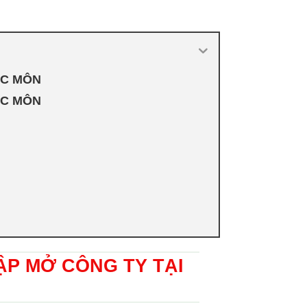
ÓC MÔN
ÓC MÔN
ẬP MỞ CÔNG TY TẠI