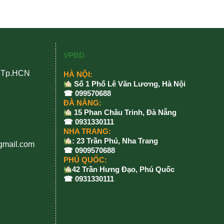
VPĐD
, Tp.HCN
HÀ NỘI:
Số 1 Phố Lê Văn Lương, Hà Nội
☎ 099570688
ĐÀ NẴNG:
15 Phan Châu Trinh, Đà Nẵng
☎ 0931330111
NHA TRANG:
: 23 Trần Phú, Nha Trang
gmail.com
☎ 0909570688
PHÚ QUỐC:
42 Trần Hưng Đạo, Phú Quốc
☎ 0931330111