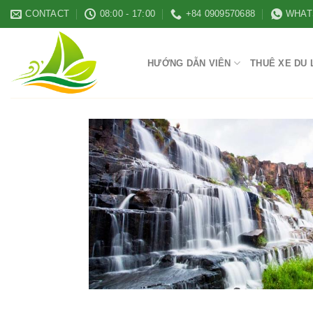
Skip
CONTACT
08:00 - 17:00
+84 0909570688
WHAT
to
content
HƯỚNG DẪN VIÊN
THUÊ XE DU 