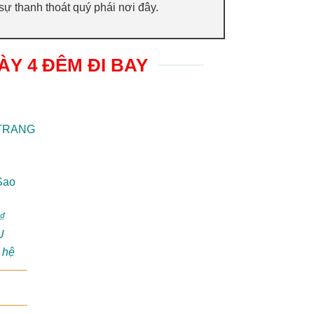
ự thanh thoát quý phái nơi đây.
ÀY 4 ĐÊM ĐI BAY
 TRANG
Sao
₫
U
n hệ
——–
——-