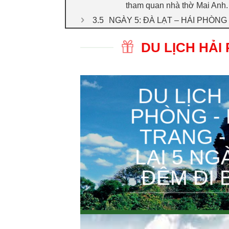
tham quan nhà thờ Mai Anh. 
NGÀY 5: ĐÀ LẠT – HẢI PHÒNG
DU LỊCH HẢI 
DU LỊCH 
PHÒNG -
TRANG -
LẠI 5 NG
ĐÊM ĐI 