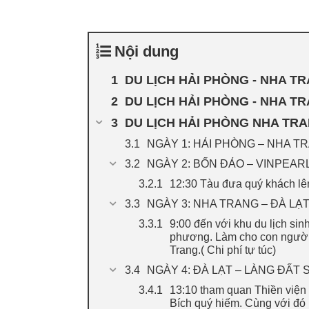
Nội dung
DU LỊCH HẢI PHÒNG - NHA TR
DU LỊCH HẢI PHÒNG - NHA TR
DU LỊCH HẢI PHÒNG NHA TRA
NGÀY 1: HẢI PHÒNG – NHA TR
NGÀY 2: BỐN ĐẢO – VINPEARL
12:30 Tàu đưa quý khách lên
NGÀY 3: NHA TRANG – ĐÀ LẠT 
9:00 đến với khu du lịch si
phương. Làm cho con người 
Trang.( Chi phí tự túc)
NGÀY 4: ĐÀ LẠT – LÀNG ĐẤT
13:10 tham quan Thiền viện
Bích quý hiếm. Cùng với đó