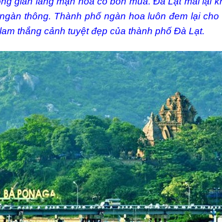
g gian lãng mạn hoa cỏ bốn mùa. Đà Lạt mai lại kh
ngàn thông. Thành phố ngàn hoa luôn đem lại cho 
am thắng cảnh tuyệt đẹp của thành phố Đà Lạt.