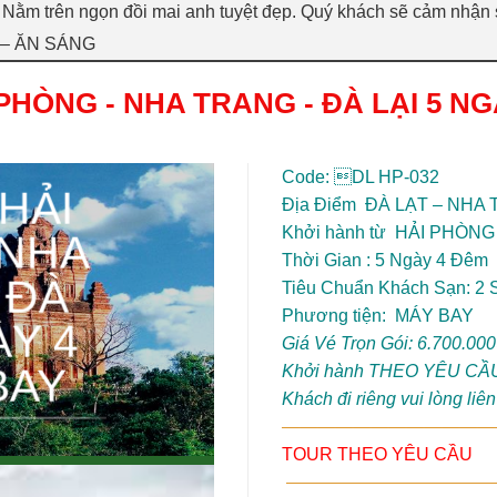
Nằm trên ngọn đồi mai anh tuyệt đẹp. Quý khách sẽ cảm nhận s
 – ĂN SÁNG
PHÒNG - NHA TRANG - ĐÀ LẠI 5 NG
Code: DL HP-032
HẢI
Địa Điểm ĐÀ LẠT – NHA
Khởi hành từ HẢI PHÒNG
 NHA
Thời Gian : 5 Ngày 4 Đêm
 ĐÀ
Tiêu Chuẩn Khách Sạn: 2 
Phương tiện: MÁY BAY
ÀY 4
Giá Vé Trọn Gói: 6.700.000
BAY
Khởi hành THEO YÊU CẦ
Khách đi riêng vui lòng liê
————————————
TOUR THEO YÊU CẦU
————————————