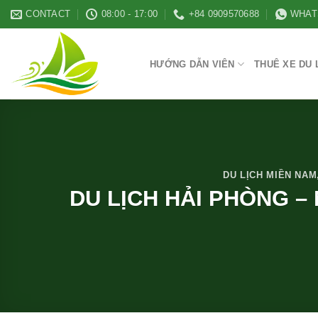
Skip
CONTACT
08:00 - 17:00
+84 0909570688
WHAT
to
content
HƯỚNG DẪN VIÊN
THUÊ XE DU 
DU LỊCH MIỀN NAM
DU LỊCH HẢI PHÒNG –