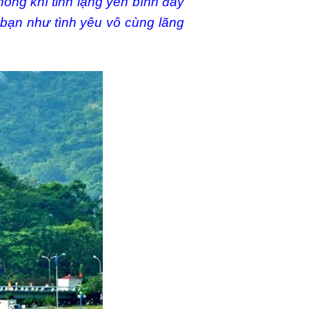
ông khí tĩnh lặng yên bình đầy
bạn như tình yêu vô cùng lãng