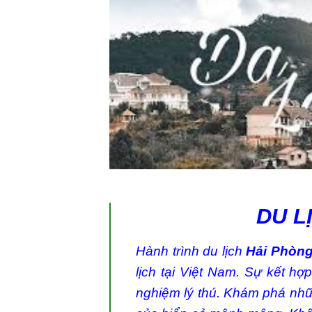
DU L
Hành trình du lịch
Hải Phòng
lịch tại Việt Nam. Sự kết h
nghiệm lý thú. Khám phá nhữn