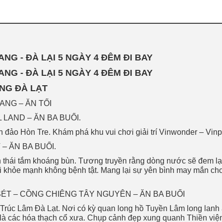
ANG - ĐÀ LẠI 5 NGÀY 4 ĐÊM ĐI BAY
ANG - ĐÀ LẠI 5 NGÀY 4 ĐÊM ĐI BAY
NG ĐÀ LẠT
ANG – ĂN TỐI
 LAND – ĂN BA BUỔI.
 đảo Hòn Tre. Khám phá khu vui chơi giải trí Vinwonder – Vinp
– ĂN BA BUỔI.
nh thái tắm khoáng bùn. Tương truyền rằng dòng nước sẽ đem l
khỏe mạnh không bệnh tật. Mang lại sự yên bình may mắn cho
 SÉT – CỒNG CHIÊNG TÂY NGUYÊN – ĂN BA BUỔI
 Trúc Lâm Đà Lạt. Nơi có kỳ quan long hồ Tuyền Lâm long la
 là các hóa thạch cổ xưa. Chụp cảnh đẹp xung quanh Thiền việ