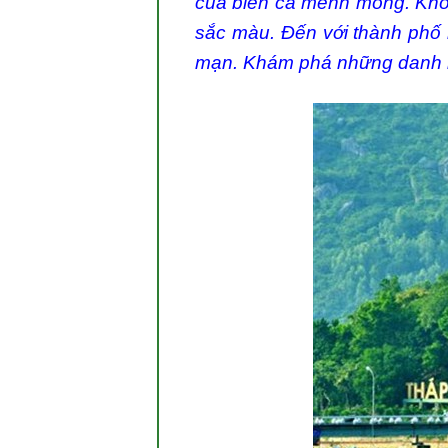
của biển cả mênh mông. Khôn
sắc màu. Đến với thành phố 
mạn. Khám phá những danh l