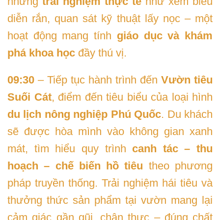
những
trải nghiệm thực tế
như xem biểu
diễn rắn, quan sát kỹ thuật lấy nọc – một
hoạt động mang tính
giáo dục và khám
phá khoa học
đầy thú vị.
09:30
– Tiếp tục hành trình đến
Vườn tiêu
Suối Cát
, điểm đến tiêu biểu của loại hình
du lịch nông nghiệp Phú Quốc
. Du khách
sẽ được hòa mình vào không gian xanh
mát, tìm hiểu quy trình
canh tác – thu
hoạch – chế biến hồ tiêu
theo phương
pháp truyền thống. Trải nghiệm hái tiêu và
thưởng thức sản phẩm tại vườn mang lại
cảm giác gần gũi, chân thực – đúng chất