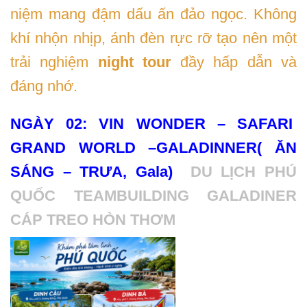
niệm mang đậm dấu ấn đảo ngọc. Không
khí nhộn nhịp, ánh đèn rực rỡ tạo nên một
trải nghiệm
night tour
đầy hấp dẫn và
đáng nhớ.
NGÀY 02: VIN WONDER – SAFARI
GRAND WORLD –
GALADINNER
( ĂN
SÁNG – TRƯA, Gala)
DU LỊCH PHÚ
QUỐC TEAMBUILDING GALADINER
CÁP TREO HÒN THƠM