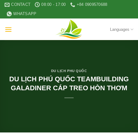
Skip
CONTACT
08:00 - 17:00
+84 0909570688
to
WHATSAPP
content
Languages
DU LỊCH PHU QUỐC
DU LỊCH PHÚ QUỐC TEAMBUILDING
GALADINER CÁP TREO HÒN THƠM