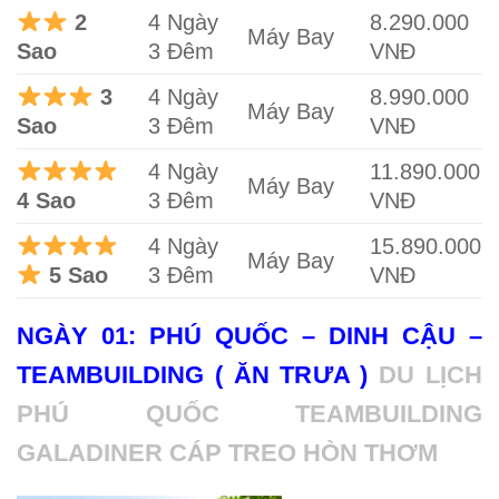
2
4 Ngày
8.290.000
Máy Bay
Sao
3 Đêm
VNĐ
3
4 Ngày
8.990.000
Máy Bay
Sao
3 Đêm
VNĐ
4 Ngày
11.890.000
Máy Bay
4 Sao
3 Đêm
VNĐ
4 Ngày
15.890.000
Máy Bay
5 Sao
3 Đêm
VNĐ
NGÀY 01: PHÚ QUỐC – DINH CẬU –
TEAMBUILDING ( ĂN TRƯA )
DU LỊCH
PHÚ QUỐC TEAMBUILDING
GALADINER CÁP TREO HÒN THƠM