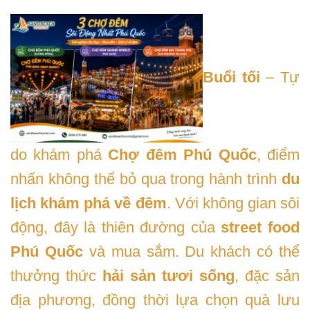
Buổi tối
– Tự
do khám phá
Chợ đêm Phú Quốc
, điểm
nhấn không thể bỏ qua trong hành trình
du
lịch khám phá về đêm
. Với không gian sôi
động, đây là thiên đường của
street food
Phú Quốc
và mua sắm. Du khách có thể
thưởng thức
hải sản tươi sống
, đặc sản
địa phương, đồng thời lựa chọn quà lưu