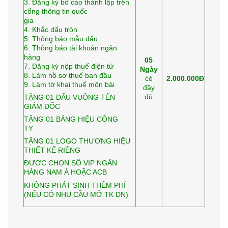
3. Đăng ký bố cáo thành lập trên
cổng thông tin quốc
gia
4. Khắc dấu tròn
5. Thông báo mẫu dấu
6. Thông báo tài khoản ngân
hàng
05
7. Đăng ký nộp thuế điện tử
Ngày
8. Làm hồ sơ thuế ban đầu
có
2.000.000Đ
9. Làm tờ khai thuế môn bài
đầy
đủ
TẶNG 01 DẤU VUÔNG TÊN
GIÁM ĐỐC
TẶNG 01 BẢNG HIỆU CÔNG
TY
TẶNG 01 LOGO THƯƠNG HIỆU
THIẾT KẾ RIÊNG
ĐƯỢC CHỌN SỐ VIP NGÂN
HÀNG NAM Á HOẶC ACB
KHÔNG PHÁT SINH THÊM PHÍ
(NẾU CÓ NHU CẦU MỞ TK DN)