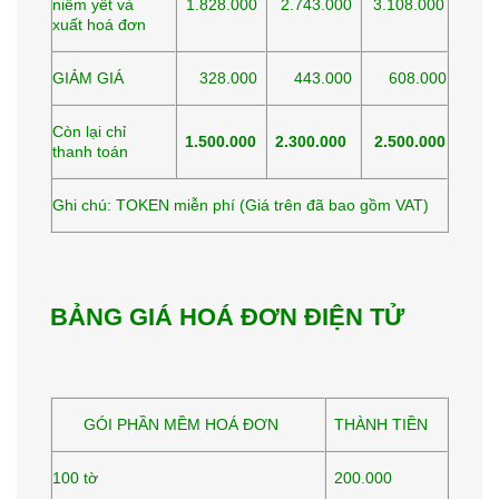
niêm yết và
1.828.000
2.743.000
3.108.000
xuất hoá đơn
GIẢM GIÁ
328.000
443.000
608.000
Còn lại chỉ
1.500.000
2.300.000
2.500.000
thanh toán
Ghi chú: TOKEN miễn phí (Giá trên đã bao gồm VAT)
BẢNG GIÁ HOÁ ĐƠN ĐIỆN TỬ
GÓI PHẦN MỀM HOÁ ĐƠN
THÀNH TIỀN
100 tờ
200.000