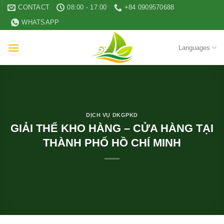
Skip
CONTACT
08:00 - 17:00
+84 0909570688
to
WHATSAPP
content
Languages
DỊCH VỤ DKGPKD
GIẢI THỂ KHO HÀNG – CỬA HÀNG TẠI
THÀNH PHỐ HỒ CHÍ MINH