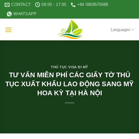
Skip
CONTACT
08:00 - 17:00
+84 0909570688
to
WHATSAPP
content
Languages
THỦ TỤC VISA ĐI MỸ
TƯ VẤN MIỄN PHÍ CÁC GIẤY TỜ THỦ
TỤC XUẤT KHẨU LAO ĐỘNG SANG MỸ
HOA KỲ TẠI HÀ NỘI