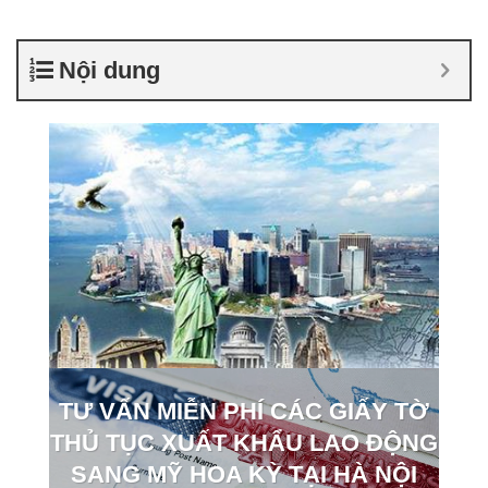
Nội dung
TƯ VẤN MIỄN PHÍ CÁC GIẤY TỜ
THỦ TỤC XUẤT KHẨU LAO ĐỘNG
SANG MỸ HOA KỲ TẠI HÀ NỘI