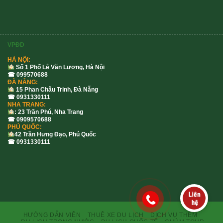
VPĐD
HÀ NỘI:
Số 1 Phố Lê Văn Lương, Hà Nội
☎ 099570688
ĐÀ NẴNG:
15 Phan Châu Trinh, Đà Nẵng
☎ 0931330111
NHA TRANG:
: 23 Trần Phú, Nha Trang
☎ 0909570688
PHÚ QUỐC:
42 Trần Hưng Đạo, Phú Quốc
☎ 0931330111
HƯỚNG DẪN VIÊN
THUÊ XE DU LỊCH
DỊCH VỤ THÊM
DU LỊCH TRONG NƯỚC
DU LỊCH QUỐC TẾ
CHÙM TOUR