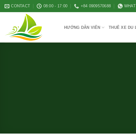
Skip
CONTACT
08:00 - 17:00
+84 0909570688
WHAT
to
content
HƯỚNG DẪN VIÊN
THUÊ XE DU 