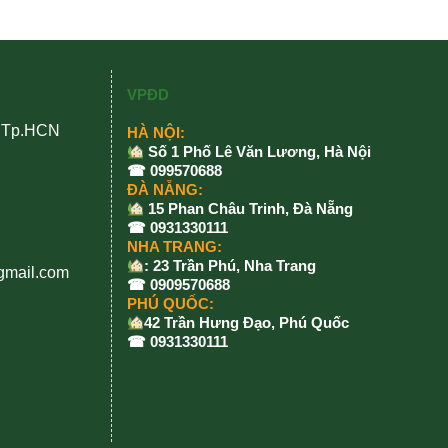
VPĐD
, Tp.HCN
HÀ NỘI:
Số 1 Phố Lê Văn Lương, Hà Nội
☎ 099570688
ĐÀ NẴNG:
15 Phan Châu Trinh, Đà Nẵng
☎ 0931330111
NHA TRANG:
: 23 Trần Phú, Nha Trang
gmail.com
☎ 0909570688
PHÚ QUỐC:
42 Trần Hưng Đạo, Phú Quốc
☎ 0931330111