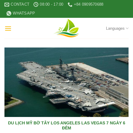
Skip
CONTACT
08:00 - 17:00
+84 0909570688
to
WHATSAPP
content
Languages
DU LỊCH MỸ BỜ TÂY LOS ANGELES LAS VEGAS 7 NGÀY 6
ĐÊM