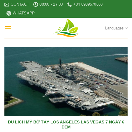
Skip
CONTACT
08:00 - 17:00
+84 0909570688
to
WHATSAPP
content
Languages
DU LỊCH MỸ BỜ TÂY LOS ANGELES LAS VEGAS 7 NGÀY 6
ĐÊM