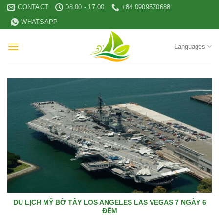
Skip
CONTACT
08:00 - 17:00
+84 0909570688
to
WHATSAPP
content
Languages
DU LỊCH MỸ BỜ TÂY LOS ANGELES LAS VEGAS 7 NGÀY 6
ĐÊM