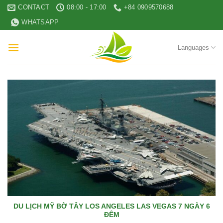
Skip
CONTACT
08:00 - 17:00
+84 0909570688
to
WHATSAPP
content
Languages
DU LỊCH MỸ BỜ TÂY LOS ANGELES LAS VEGAS 7 NGÀY 6
ĐÊM