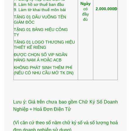
Ngày
8. Làm hồ sơ thuế ban đầu
có
2.000.000Đ
9. Làm tờ khai thuế môn bài
đầy
TẶNG 01 DẤU VUÔNG TÊN
đủ
GIÁM ĐỐC
TẶNG 01 BẢNG HIỆU CÔNG
TY
TẶNG 01 LOGO THƯƠNG HIỆU
THIẾT KẾ RIÊNG
ĐƯỢC CHỌN SỐ VIP NGÂN
HÀNG NAM Á HOẶC ACB
KHÔNG PHÁT SINH THÊM PHÍ
(NẾU CÓ NHU CẦU MỞ TK DN)
Lưu ý: Giá trên chưa bao gồm Chữ Ký Số Doanh
Nghiệp + Hoá Đơn Điện Tử
(Vì căn cứ theo số năm chữ ký số và số lượng hoá
đơn doanh nghiệp sử dụng)