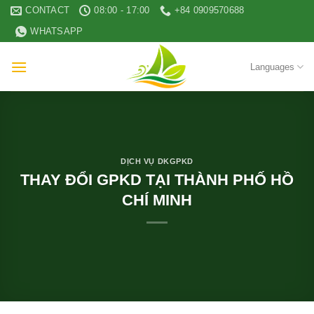
Skip
CONTACT
08:00 - 17:00
+84 0909570688
to
WHATSAPP
content
Languages
DỊCH VỤ DKGPKD
THAY ĐỔI GPKD TẠI THÀNH PHỐ HỒ
CHÍ MINH