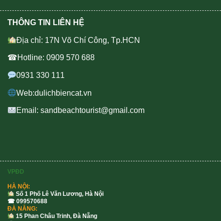
THÔNG TIN LIÊN HỆ
Địa chỉ: 17N Võ Chí Công, Tp.HCN
☎Hotline: 0909 570 688
0931 330 111
Web:dulichbiencat.vn
Email: sandbeachtourist@gmail.com
VPĐD
HÀ NỘI:
Số 1 Phố Lê Văn Lương, Hà Nội
☎ 099570688
ĐÀ NẴNG:
15 Phan Châu Trinh, Đà Nẵng