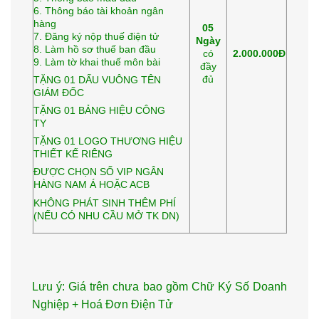
6. Thông báo tài khoản ngân
hàng
05
7. Đăng ký nộp thuế điện tử
Ngày
8. Làm hồ sơ thuế ban đầu
có
2.000.000Đ
9. Làm tờ khai thuế môn bài
đầy
đủ
TẶNG 01 DẤU VUÔNG TÊN
GIÁM ĐỐC
TẶNG 01 BẢNG HIỆU CÔNG
TY
TẶNG 01 LOGO THƯƠNG HIỆU
THIẾT KẾ RIÊNG
ĐƯỢC CHỌN SỐ VIP NGÂN
HÀNG NAM Á HOẶC ACB
KHÔNG PHÁT SINH THÊM PHÍ
(NẾU CÓ NHU CẦU MỞ TK DN)
Lưu ý: Giá trên chưa bao gồm Chữ Ký Số Doanh
Nghiệp + Hoá Đơn Điện Tử