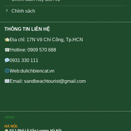
Chính sách
THÔNG TIN LIÊN HỆ
Địa chỉ: 17N Võ Chí Công, Tp.HCN
☎Hotline: 0909 570 688
0931 330 111
Web:dulichbiencat.vn
Email: sandbeachtourist@gmail.com
VPĐD
HÀ NỘI:
Số 1 Phố Lê Văn Lương, Hà Nội