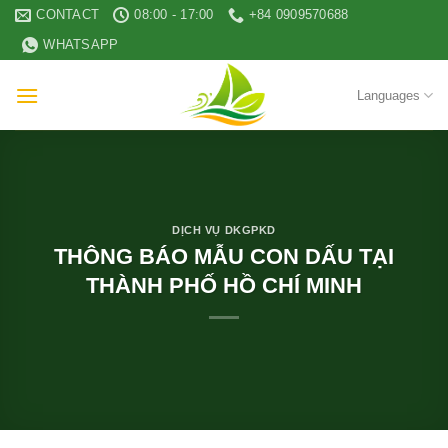
Skip
CONTACT
08:00 - 17:00
+84 0909570688
to
WHATSAPP
content
Languages
DỊCH VỤ DKGPKD
THÔNG BÁO MẪU CON DẤU TẠI
THÀNH PHỐ HỒ CHÍ MINH