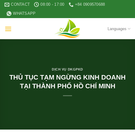
Skip
CONTACT
08:00 - 17:00
+84 0909570688
to
WHATSAPP
content
Languages
DỊCH VỤ DKGPKD
THỦ TỤC TẠM NGỪNG KINH DOANH
TẠI THÀNH PHỐ HỒ CHÍ MINH