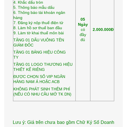
4. Khắc dấu tròn
5. Thông báo mẫu dấu
6. Thông báo tài khoản ngân
hàng
05
7. Đăng ký nộp thuế điện tử
Ngày
8. Làm hồ sơ thuế ban đầu
có
2.000.000Đ
9. Làm tờ khai thuế môn bài
đầy
đủ
TẶNG 01 DẤU VUÔNG TÊN
GIÁM ĐỐC
TẶNG 01 BẢNG HIỆU CÔNG
TY
TẶNG 01 LOGO THƯƠNG HIỆU
THIẾT KẾ RIÊNG
ĐƯỢC CHỌN SỐ VIP NGÂN
HÀNG NAM Á HOẶC ACB
KHÔNG PHÁT SINH THÊM PHÍ
(NẾU CÓ NHU CẦU MỞ TK DN)
Lưu ý: Giá trên chưa bao gồm Chữ Ký Số Doanh