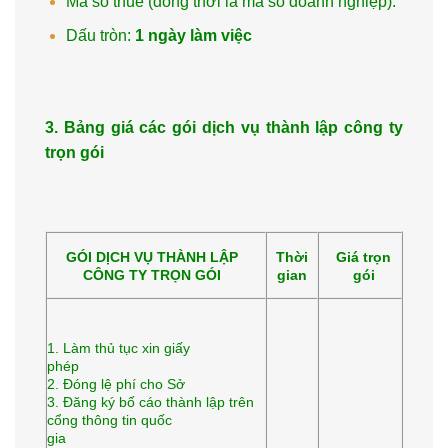
Mã số thuế (đồng thời là mã số doanh nghiệp).
Dấu tròn:
1 ngày làm việc
3. Bảng giá các gói dịch vụ thành lập công ty
trọn gói
GÓI DỊCH VỤ THÀNH LẬP
Thời
Giá trọn
CÔNG TY TRỌN GÓI
gian
gói
1. Làm thủ tục xin giấy
phép
2. Đóng lệ phí cho Sở
3. Đăng ký bố cáo thành lập trên
cổng thông tin quốc
gia