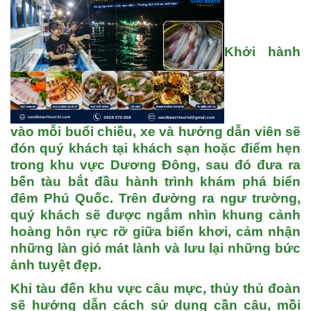
Khởi hành
vào mỗi buổi chiều, xe và hướng dẫn viên sẽ
đón quý khách tại khách sạn hoặc điểm hẹn
trong khu vực
Dương Đông
, sau đó đưa ra
bến tàu bắt đầu hành trình khám phá biển
đêm
Phú Quốc
. Trên đường ra ngư trường,
quý khách sẽ được ngắm nhìn khung cảnh
hoàng hôn rực rỡ giữa biển khơi, cảm nhận
những làn gió mát lành và lưu lại những bức
ảnh tuyệt đẹp.
Khi tàu đến khu vực câu mực, thủy thủ đoàn
sẽ hướng dẫn cách sử dụng cần câu, mồi