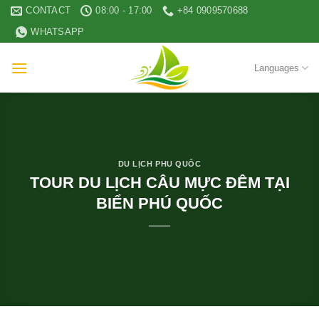
Skip
CONTACT
08:00 - 17:00
+84 0909570688
to
WHATSAPP
content
Languages
DU LỊCH PHU QUỐC
TOUR DU LỊCH CÂU MỰC ĐÊM TẠI
BIỂN PHÚ QUỐC