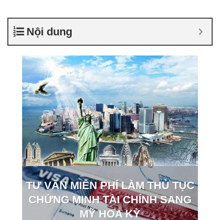
Nội dung
TƯ VẤN MIỄN PHÍ LÀM THỦ TỤC
CHỨNG MINH TÀI CHÍNH SANG
MỸ HOA KỲ