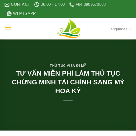
Skip
CONTACT
08:00 - 17:00
+84 0909570688
to
WHATSAPP
content
Languages
THỦ TỤC VISA ĐI MỸ
TƯ VẤN MIỄN PHÍ LÀM THỦ TỤC
CHỨNG MINH TÀI CHÍNH SANG MỸ
HOA KỲ