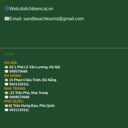
Web:dulichbiencat.vn
Email: sandbeachtourist@gmail.com
VPĐD
HÀ NỘI:
Số 1 Phố Lê Văn Lương, Hà Nội
☎ 099570688
ĐÀ NẴNG:
15 Phan Châu Trinh, Đà Nẵng
☎ 0931330111
NHA TRANG:
: 23 Trần Phú, Nha Trang
☎ 0909570688
PHÚ QUỐC:
42 Trần Hưng Đạo, Phú Quốc
☎ 0931330111