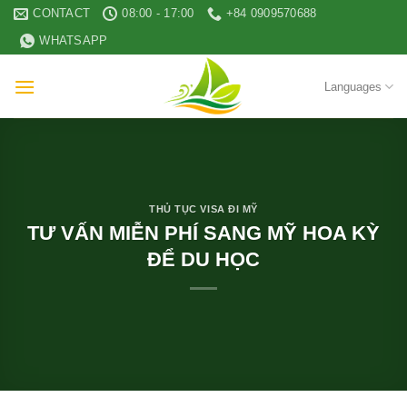
Skip
CONTACT
08:00 - 17:00
+84 0909570688
to
WHATSAPP
content
Languages
THỦ TỤC VISA ĐI MỸ
TƯ VẤN MIỄN PHÍ SANG MỸ HOA KỲ
ĐỂ DU HỌC