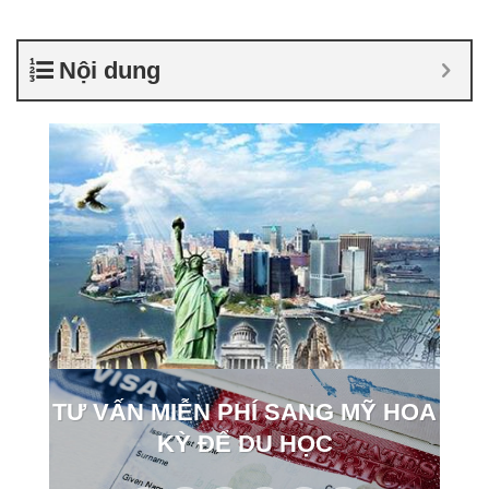
Nội dung
TƯ VẤN MIỄN PHÍ SANG MỸ HOA
KỲ ĐỂ DU HỌC