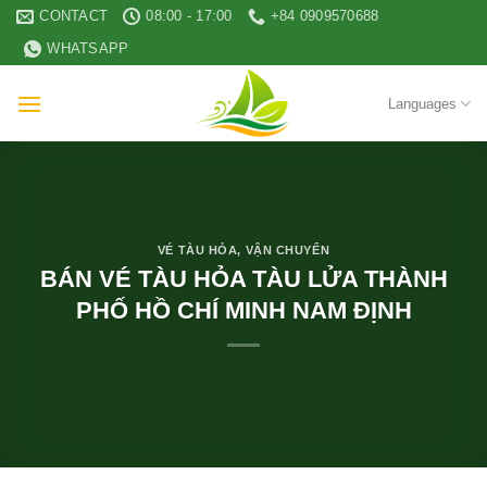
Skip
CONTACT
08:00 - 17:00
+84 0909570688
to
WHATSAPP
content
Languages
VÉ TÀU HỎA
,
VẬN CHUYỂN
BÁN VÉ TÀU HỎA TÀU LỬA THÀNH
PHỐ HỒ CHÍ MINH NAM ĐỊNH