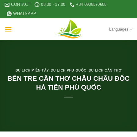
Skip
CONTACT
08:00 - 17:00
+84 0909570688
to
WHATSAPP
content
Languages
DU LỊCH MIỀN TÂY
,
DU LỊCH PHU QUỐC
,
DU LỊCH CẦN THƠ
BẾN TRE CẦN THƠ CHÂU CHÂU ĐỐC
HÀ TIÊN PHÚ QUỐC