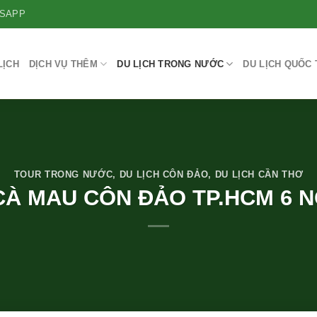
SAPP
LỊCH
DỊCH VỤ THÊM
DU LỊCH TRONG NƯỚC
DU LỊCH QUỐC 
TOUR TRONG NƯỚC
,
DU LỊCH CÔN ĐẢO
,
DU LỊCH CẦN THƠ
CÀ MAU CÔN ĐẢO TP.HCM 6 N