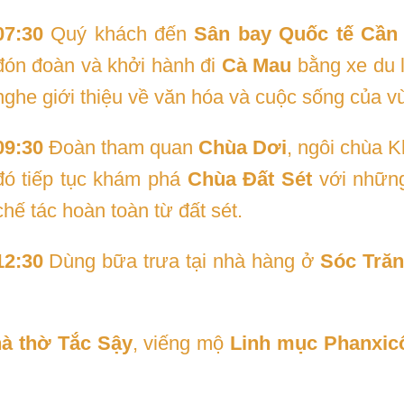
07:30
Quý khách đến
Sân bay Quốc tế Cần 
đón đoàn và khởi hành đi
Cà Mau
bằng xe du l
nghe giới thiệu về văn hóa và cuộc sống của 
09:30
Đoàn tham quan
Chùa Dơi
, ngôi chùa K
đó tiếp tục khám phá
Chùa Đất Sét
với những
chế tác hoàn toàn từ đất sét.
12:30
Dùng bữa trưa tại nhà hàng ở
Sóc Tră
à thờ Tắc Sậy
, viếng mộ
Linh mục Phanxic