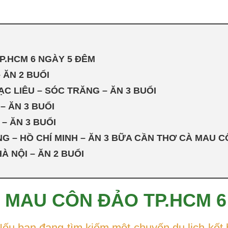
P.HCM 6 NGÀY 5 ĐÊM
 ĂN 2 BUỔI
ẠC LIÊU – SÓC TRĂNG – ĂN 3 BUỔI
– ĂN 3 BUỔI
 – ĂN 3 BUỔI
NG – HỒ CHÍ MINH – ĂN 3 BỮA CẦN THƠ CÀ MAU 
HÀ NỘI – ĂN 2 BUỔI
 MAU CÔN ĐẢO TP.HCM 6
ếu bạn đang tìm kiếm một chuyến du lịch kết