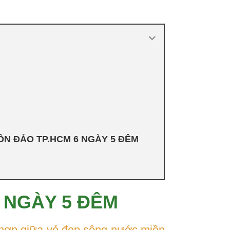
CÔN ĐẢO TP.HCM 6 NGÀY 5 ĐÊM
 NGÀY 5 ĐÊM
 hợp giữa vẻ đẹp sông nước miền