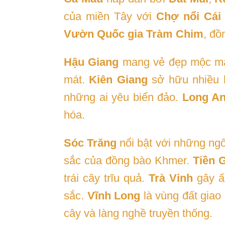
của miền Tây với
Chợ nổi Cái
Vườn Quốc gia Tràm Chim
, đồ
Hậu Giang
mang vẻ đẹp mộc mạ
mát.
Kiên Giang
sở hữu nhiều 
những ai yêu biển đảo.
Long A
hóa.
Sóc Trăng
nổi bật với những ng
sắc của đồng bào Khmer.
Tiền 
trái cây trĩu quả.
Trà Vinh
gây ấn
sắc.
Vĩnh Long
là vùng đất giao
cây và làng nghề truyền thống.