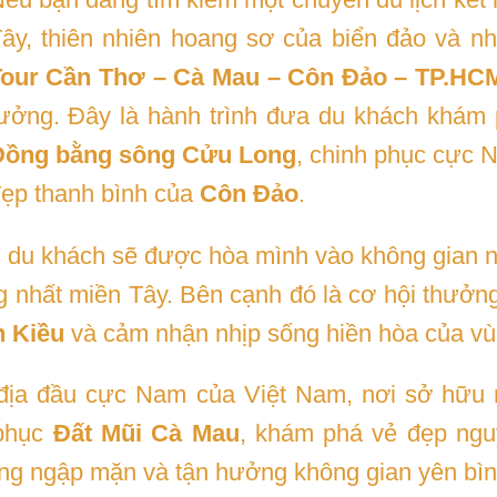
ây, thiên nhiên hoang sơ của biển đảo và nh
Tour Cần Thơ – Cà Mau – Côn Đảo – TP.HC
ưởng. Đây là hành trình đưa du khách khám
Đồng bằng sông Cửu Long
, chinh phục cực 
ẹp thanh bình của
Côn Đảo
.
, du khách sẽ được hòa mình vào không gian 
ng nhất miền Tây. Bên cạnh đó là cơ hội thưở
h Kiều
và cảm nhận nhịp sống hiền hòa của v
 địa đầu cực Nam của Việt Nam, nơi sở hữu 
 phục
Đất Mũi Cà Mau
, khám phá vẻ đẹp ng
rừng ngập mặn và tận hưởng không gian yên bìn