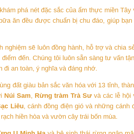
khám phá nét đặc sắc của ẩm thực miền Tây v
 bữa ăn đều được chuẩn bị chu đáo, giúp bạn
h nghiệm sẽ luôn đồng hành, hỗ trợ và chia sẻ
 điểm đến. Chúng tôi luôn sẵn sàng tư vấn tận t
đi an toàn, ý nghĩa và đáng nhớ.
ùng đất giàu bản sắc văn hóa với 13 tỉnh, th
ới
Núi Sam
,
Rừng tràm Trà Sư
và các lễ hội
ạc Liêu
, cánh đồng điện gió và những cánh 
rạch hiền hòa và vườn cây trái bốn mùa.
ừng U Minh Hạ
và hệ sinh thái rừng ngập m