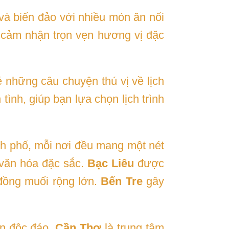
à biển đảo với nhiều món ăn nổi
 cảm nhận trọn vẹn hương vị đặc
 những câu chuyện thú vị về lịch
ình, giúp bạn lựa chọn lịch trình
ành phố, mỗi nơi đều mang một nét
 văn hóa đặc sắc.
Bạc Liêu
được
đồng muối rộng lớn.
Bến Tre
gây
ặn độc đáo.
Cần Thơ
là trung tâm