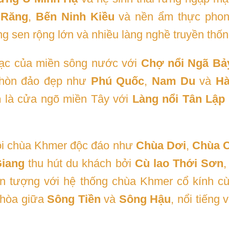
 Răng
,
Bến Ninh Kiều
và nền ẩm thực pho
ng sen rộng lớn và nhiều làng nghề truyền thốn
c của miền sông nước với
Chợ nổi Ngã Bả
hòn đảo đẹp như
Phú Quốc
,
Nam Du
và
Hà
n
là cửa ngõ miền Tây với
Làng nổi Tân Lập
ôi chùa Khmer độc đáo như
Chùa Dơi
,
Chùa C
Giang
thu hút du khách bởi
Cù lao Thới Sơn
 tượng với hệ thống chùa Khmer cổ kính cùn
 hòa giữa
Sông Tiền
và
Sông Hậu
, nổi tiếng 