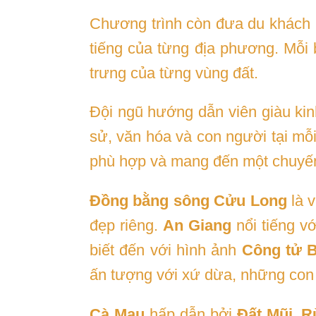
Chương trình còn đưa du khách 
tiếng của từng địa phương. Mỗi
trưng của từng vùng đất.
Đội ngũ hướng dẫn viên giàu kin
sử, văn hóa và con người tại mỗi
phù hợp và mang đến một chuyến 
Đồng bằng sông Cửu Long
là v
đẹp riêng.
An Giang
nổi tiếng v
biết đến với hình ảnh
Công tử B
ấn tượng với xứ dừa, những con 
Cà Mau
hấp dẫn bởi
Đất Mũi
,
R