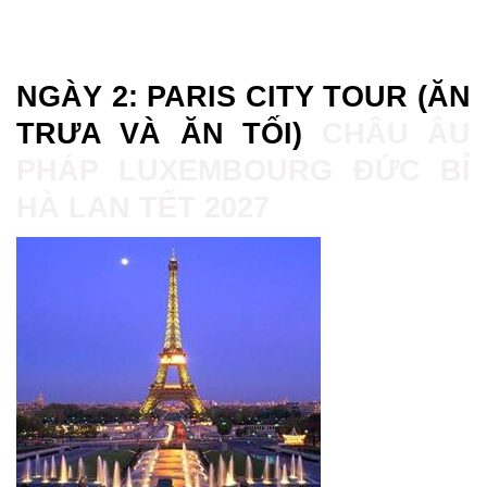
NGÀY 2: PARIS CITY TOUR (ĂN
TRƯA VÀ ĂN TỐI)
CHÂU ÂU
PHÁP LUXEMBOURG ĐỨC BỈ
HÀ LAN TẾT 2027