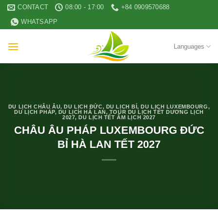
Skip
CONTACT
08:00 - 17:00
+84 0909570688
to
WHATSAPP
content
Languages
DU LỊCH CHÂU ÂU
,
DU LỊCH ĐỨC
,
DU LỊCH BỈ
,
DU LỊCH LUXEMBOURG
,
DU LỊCH PHÁP
,
DU LỊCH HÀ LAN
,
TOUR DU LỊCH TẾT DƯƠNG LỊCH
2027
,
DU LỊCH TẾT ÂM LỊCH 2027
CHÂU ÂU PHÁP LUXEMBOURG ĐỨC
BỈ HÀ LAN TẾT 2027