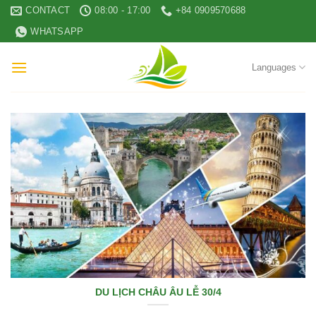
Skip
CONTACT
08:00 - 17:00
+84 0909570688
to
WHATSAPP
content
Languages
DU LỊCH CHÂU ÂU LỄ 30/4