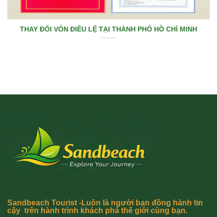
THAY ĐỔI VỐN ĐIỀU LỆ TẠI THÀNH PHỐ HỒ CHÍ MINH
Sandbeach Tourist -Luôn là người bạn đồng hành tin
cậy trên hành trình khách phá thế giới cùng bạn.