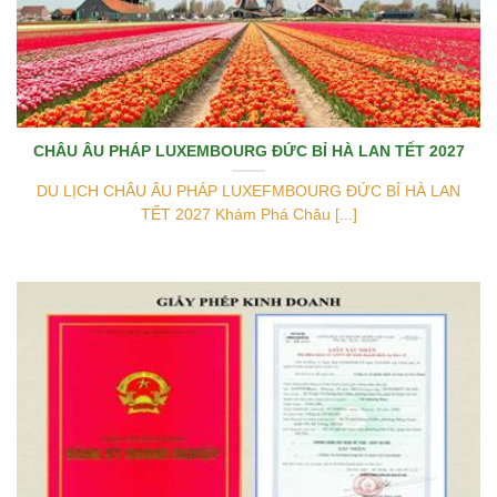
CHÂU ÂU PHÁP LUXEMBOURG ĐỨC BỈ HÀ LAN TẾT 2027
DU LỊCH CHÂU ÂU PHÁP LUXEFMBOURG ĐỨC BỈ HÀ LAN
TẾT 2027 Khám Phá Châu [...]