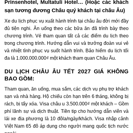
Prinsenhotel, Multatuli Hotel…
(Hoặc các khách
sạn tương đương Châu quý khách tại châu Âu)
Xe du lịch phục vụ xuất hành trình tại châu âu đời mới đầy
đủ tiện nghi.
Ăn uống theo các bữa ăn đã trình bày theo
chương trình.
Vé tham quan tất cả các điểm du lịch theo
trong chương trình.
Hướng dẫn vui và trưởng đoàn vui vẻ
và nhiệt tình phục vụ suốt hành trình.
Bảo hiểm du lịch tối
đa là 1.000.000.000₫ một khách tham quan Châu Âu.
DU LỊCH CHÂU ÂU TẾT 2027 GIÁ KHÔNG
BAO GỒM:
Tham quan, ăn uống, mua sắm, các dịch vụ phụ trợ khách
sạn và nhà hàng.
Hộ chiếu còn hạn trên 6 tháng, không bị
rách, bị tẩy xóa.
Visa châu u 3.500.000₫ một khách – Gồm
phí lãnh sự và dịch thuật.
Tiền tip cho hướng dẫn viên và
lái xe địa phương là 10 đôla/ngày/khách.
Visa nhập cảnh
Việt Nam 65 đô áp dụng cho người mang quốc tịch nước