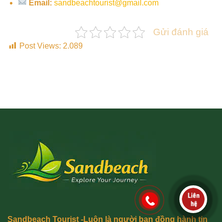
Email:
sandbeachtourist@gmail.com
Gửi đánh giá
Post Views:
2.089
Sandbeach Tourist -Luôn là người bạn đồng hành tin