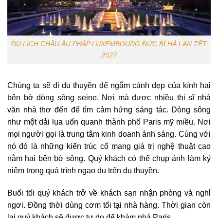
DU LỊCH CHÂU ÂU PHÁP LUXEMBOURG ĐỨC BỈ HÀ LAN TẾT
2027
Chúng ta sẽ đi du thuyền để ngắm cảnh đẹp của kính hai
bên bờ dòng sông seine. Nơi mà được nhiều thi sĩ nhà
văn nhà thơ đến để tìm cảm hứng sáng tác. Dòng sông
như một dải lụa uốn quanh thành phố Paris mỹ miều. Nơi
mọi người gọi là trung tâm kinh doanh ánh sáng. Cùng với
nó đó là những kiến trúc cổ mang giá trị nghệ thuật cao
nằm hai bên bờ sông. Quý khách có thể chụp ảnh làm kỷ
niệm trong quá trình ngao du trên du thuyền.
Buổi tối quý khách trở về khách sạn nhận phòng và nghỉ
ngơi. Đồng thời dùng cơm tối tại nhà hàng. Thời gian còn
lại quý khách sẽ được tự do để khám phá Paris.