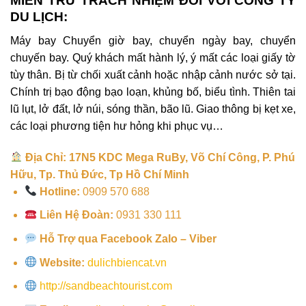
MIỄN TRỪ TRÁCH NHIỆM ĐỐI VỚI CÔNG TY
DU LỊCH:
Máy bay Chuyển giờ bay, chuyển ngày bay, chuyển
chuyến bay.
Quý khách mất hành lý, ý mất các loại giấy tờ
tùy thân.
Bị từ chối xuất cảnh hoặc nhập cảnh nước sở tại.
Chính trị bạo động bạo loạn, khủng bố, biểu tình.
Thiên tai
lũ lụt, lở đất, lở núi, sóng thần, bão lũ.
Giao thông bị kẹt xe,
các loại phương tiện hư hỏng khi phục vụ…
Địa Chỉ: 17N5 KDC Mega RuBy, Võ Chí Công, P. Phú
Hữu, Tp. Thủ Đức, Tp Hồ Chí Minh
Hotline:
0909 570 688
Liên Hệ Đoàn:
0931 330 111
Hỗ Trợ qua Facebook Zalo – Viber
Website:
dulichbiencat.vn
http://sandbeachtourist.com