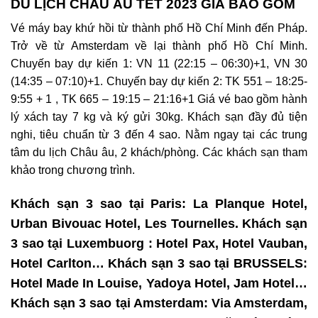
DU LỊCH CHÂU ÂU TẾT 2023 GIÁ BAO GỒM
Vé máy bay khứ hồi từ thành phố Hồ Chí Minh đến Pháp.
Trở về từ Amsterdam về lại thành phố Hồ Chí Minh.
Chuyến bay dự kiến 1: VN 11 (22:15 – 06:30)+1, VN 30
(14:35 – 07:10)+1.
Chuyến bay dự kiến 2: TK 551 – 18:25-
9:55 + 1 , TK 665 – 19:15 – 21:16+1
Giá vé bao gồm hành
lý xách tay 7 kg và ký gửi 30kg.
Khách sạn đầy đủ tiện
nghi, tiêu chuẩn từ 3 đến 4 sao.
Nằm ngay tại các trung
tâm du lịch Châu âu, 2 khách/phòng. Các khách sạn tham
khảo trong chương trình.
Khách sạn 3 sao tại Paris: La Planque Hotel,
Urban Bivouac Hotel, Les Tournelles.
Khách sạn
3 sao tại Luxembuorg : Hotel Pax, Hotel Vauban,
Hotel Carlton…
Khách sạn 3 sao tại BRUSSELS:
Hotel Made In Louise, Yadoya Hotel, Jam Hotel…
Khách sạn 3 sao tại Amsterdam: Via Amsterdam,