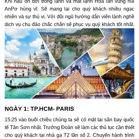
Khí hậu ôn đới trong lành và mát lạnh Hòa lẫn vùng núi
AnPơ hùng vĩ. Sẽ mang lại cho quý khách nhiều ngạc
nhiên và sự thú vị. Với đội ngũ hướng dẫn viên lành nghề
dịch vụ chu đáo chắc chắn sẽ phục vụ quý khách tốt nhất.
NGÀY 1: TP.HCM- PARIS
15:25 vào buổi chiều chúng ta sẽ có mặt tại sân bay quốc
tế Tân Sơn nhất. Trưởng Đoàn sẽ làm các thủ tục cần thiết
cho quý khách tại nhà ga T2 tần số 2. Chuyến hành trình