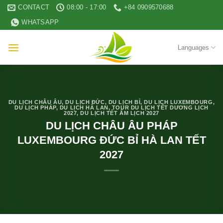
Skip
CONTACT
08:00 - 17:00
+84 0909570688
to
WHATSAPP
content
Languages
DU LỊCH CHÂU ÂU
,
DU LỊCH ĐỨC
,
DU LỊCH BỈ
,
DU LỊCH LUXEMBOURG
,
DU LỊCH PHÁP
,
DU LỊCH HÀ LAN
,
TOUR DU LỊCH TẾT DƯƠNG LỊCH
2027
,
DU LỊCH TẾT ÂM LỊCH 2027
DU LỊCH CHÂU ÂU PHÁP
LUXEMBOURG ĐỨC BỈ HÀ LAN TẾT
2027