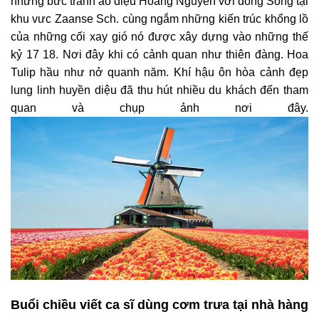
những bức tranh ảo diệu Hoàng Nguyễn với dòng Sông tại
khu vưc Zaanse Sch. cùng ngắm những kiến trúc khổng lồ
của những cối xay gió nó được xây dựng vào những thế
kỷ 17 18. Nơi đây khi có cảnh quan như thiên đàng. Hoa
Tulip hầu như nở quanh năm. Khí hậu ôn hòa cảnh đẹp
lung linh huyền diệu đã thu hút nhiều du khách đến tham
quan và chụp ảnh nơi đây.
Buổi chiều viết ca sĩ dùng cơm trưa tại nhà hàng