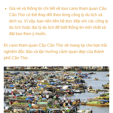
Giá vé và thông tin chi tiết về tour cano tham quan Cầu
Cần Thơ có thể thay đổi theo từng công ty du lịch và
dịch vụ. Vì vậy, bạn nên liên hệ trực tiếp với các công ty
du lịch hoặc đại lý du lịch để biết thông tin mới nhất và
đặt tour theo ý muốn.
Đi cano tham quan Cầu Cần Thơ sẽ mang lại cho bạn trải
nghiệm độc đáo và tận hưởng cảnh quan đẹp của thành
phố Cần Thơ.