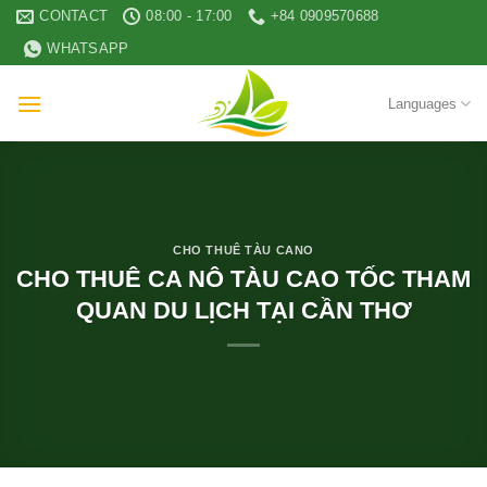
Skip
CONTACT
08:00 - 17:00
+84 0909570688
to
WHATSAPP
content
Languages
CHO THUÊ TÀU CANO
CHO THUÊ CA NÔ TÀU CAO TỐC THAM
QUAN DU LỊCH TẠI CẦN THƠ