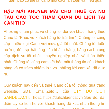
đảm bảo có thể lái cano một cách an toàn và hiệu quả.
HẬU MÃI KHUYẾN MÃI
CHO THUÊ CA NÔ
TÀU CAO TỐC THAM QUAN DU LỊCH TẠI
CẦN THƠ
Phương châm phục vụ chúng tôi đối với khách hàng thuê
Cano là “Phục vụ khách hàng từ trái tim ”. Chúng tôi cung
cấp nhiều loại Cano với mức giá tốt nhất. Chúng tôi luôn
hướng đến sự hài lòng của khách hàng, bằng cách cung
cấp dịch vụ tốt nhất, chuyên nghiệp nhất và thân thiện
nhất. Chúng tôi cũng cam kết bảo mật thông tin của khách
hàng và có trách nhiệm lớn với những lời cam kết đã đưa
ra.
Quý khách hay đến và thuê Cano của tôi thông qua trang
website, SĐT, Email,Zalo… của
CTY DU LỊCH
SANDBEACH
. hoặc https://dulichbiencat.vn Sau đó, đại
diện cty sẽ liên hệ với khách hàng để xác nhận thông tin