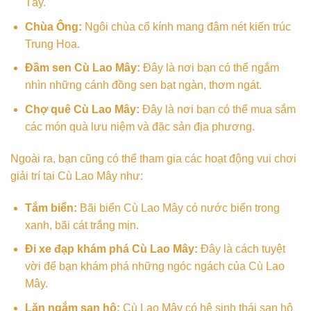
Tây.
Chùa Ông:
Ngôi chùa cổ kính mang đậm nét kiến trúc
Trung Hoa.
Đầm sen Cù Lao Mây:
Đây là nơi bạn có thể ngắm
nhìn những cánh đồng sen bạt ngàn, thơm ngát.
Chợ quê Cù Lao Mây:
Đây là nơi bạn có thể mua sắm
các món quà lưu niệm và đặc sản địa phương.
Ngoài ra, bạn cũng có thể tham gia các hoạt động vui chơi
giải trí tại Cù Lao Mây như:
Tắm biển:
Bãi biển Cù Lao Mây có nước biển trong
xanh, bãi cát trắng mịn.
Đi xe đạp khám phá Cù Lao Mây:
Đây là cách tuyệt
vời để bạn khám phá những ngóc ngách của Cù Lao
Mây.
Lặn ngắm san hô:
Cù Lao Mây có hệ sinh thái san hô