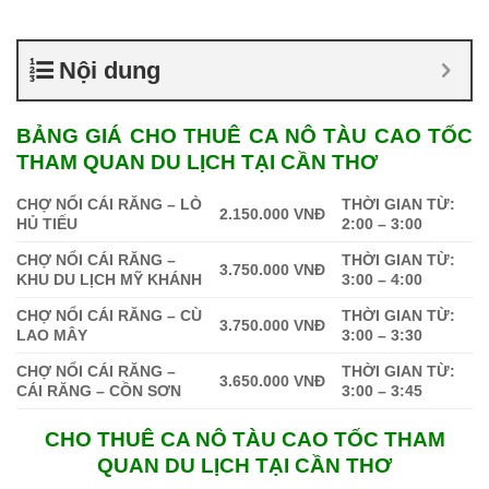
Nội dung
BẢNG GIÁ CHO THUÊ CA NÔ TÀU CAO TỐC
THAM QUAN DU LỊCH TẠI CẦN THƠ
CHỢ NỔI CÁI RĂNG – LÒ
THỜI GIAN TỪ:
2.150.000 VNĐ
HỦ TIẾU
2:00 – 3:00
CHỢ NỔI CÁI RĂNG –
THỜI GIAN TỪ:
3.750.000 VNĐ
KHU DU LỊCH MỸ KHÁNH
3:00 – 4:00
CHỢ NỔI CÁI RĂNG – CÙ
THỜI GIAN TỪ:
3.750.000 VNĐ
LAO MÂY
3:00 – 3:30
CHỢ NỔI CÁI RĂNG –
THỜI GIAN TỪ:
3.650.000 VNĐ
CÁI RĂNG – CỒN SƠN
3:00 – 3:45
CHO THUÊ CA NÔ TÀU CAO TỐC THAM
QUAN DU LỊCH TẠI CẦN THƠ