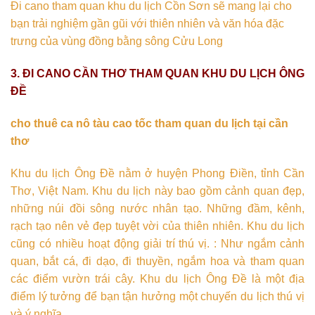
Đi cano tham quan khu du lịch Cồn Sơn sẽ mang lại cho
bạn trải nghiệm gần gũi với thiên nhiên và văn hóa đặc
trưng của vùng đồng bằng sông Cửu Long
3. ĐI CANO CẦN THƠ THAM QUAN KHU DU LỊCH ÔNG
ĐỀ
cho thuê ca nô tàu cao tốc tham quan du lịch tại cần
thơ
Khu du lịch Ông Đề nằm ở huyện Phong Điền, tỉnh Cần
Thơ, Việt Nam. Khu du lịch này bao gồm cảnh quan đẹp,
những núi đồi sông nước nhân tạo. Những đầm, kênh,
rạch tạo nên vẻ đẹp tuyệt vời của thiên nhiên. Khu du lịch
cũng có nhiều hoạt động giải trí thú vị. : Như ngắm cảnh
quan, bắt cá, đi dạo, đi thuyền, ngắm hoa và tham quan
các điểm vườn trái cây. Khu du lịch Ông Đề là một địa
điểm lý tưởng để bạn tận hưởng một chuyến du lịch thú vị
và ý nghĩa.