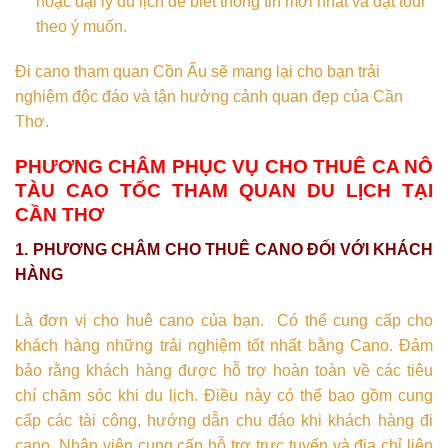
hoặc đại lý du lịch để biết thông tin mới nhất và đặt tour
theo ý muốn.
Đi cano tham quan Cồn Ấu sẽ mang lại cho bạn trải
nghiệm độc đáo và tận hưởng cảnh quan đẹp của Cần
Thơ.
PHƯƠNG CHÂM PHỤC VỤ CHO THUÊ CA NÔ
TÀU CAO TỐC THAM QUAN DU LỊCH TẠI
CẦN THƠ
1. PHƯƠNG CHÂM CHO THUÊ CANO ĐỐI VỚI KHÁCH
HÀNG
Là đơn vị cho huê cano của bạn. Có thể cung cấp cho
khách hàng những trải nghiệm tốt nhất bằng Cano. Đảm
bảo rằng khách hàng được hỗ trợ hoàn toàn về các tiêu
chí chăm sóc khi du lịch. Điều này có thể bao gồm cung
cấp các tài công, hướng dẫn chu đáo khi khách hàng đi
cano. Nhân viên cung cấp hỗ trợ trực tuyến và địa chỉ liên