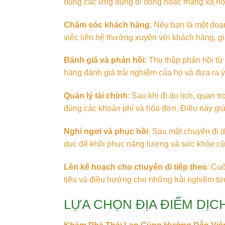
dụng các ứng dụng di động hoặc mạng xã hội
Chăm sóc khách hàng
: Nếu bạn là một doan
việc liên hệ thường xuyên với khách hàng, gi
Đánh giá và phản hồi
: Thu thập phản hồi từ
hàng đánh giá trải nghiệm của họ và đưa ra ý k
Quản lý tài chính
: Sau khi đi du lịch, quan 
đúng các khoản phí và hóa đơn. Điều này giú
Nghỉ ngơi và phục hồi
: Sau một chuyến đi d
dục để khôi phục năng lượng và sức khỏe củ
Lên kế hoạch cho chuyến đi tiếp theo
: Cuố
tiêu và điều hướng cho những trải nghiệm tư
LỰA CHỌN ĐỊA ĐIỂM DỊC