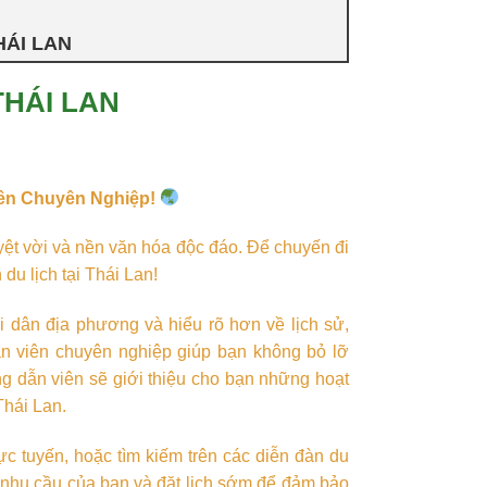
HÁI LAN
THÁI LAN
iên Chuyên Nghiệp!
yệt vời và nền văn hóa độc đáo. Để chuyến đi
du lịch tại Thái Lan!
 dân địa phương và hiểu rõ hơn về lịch sử,
 viên chuyên nghiệp giúp bạn không bỏ lỡ
 dẫn viên sẽ giới thiệu cho bạn những hoạt
Thái Lan.
rực tuyến, hoặc tìm kiếm trên các diễn đàn du
nhu cầu của bạn và đặt lịch sớm để đảm bảo