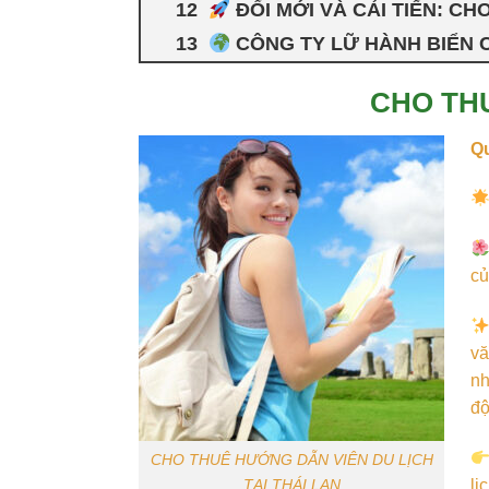
ĐỔI MỚI VÀ CẢI TIẾN: CH
CÔNG TY LỮ HÀNH BIỂN C
CHO THU
Qu
củ
vă
nh
độ
CHO THUÊ HƯỚNG DẪN VIÊN DU LỊCH
TẠI THÁI LAN
lị