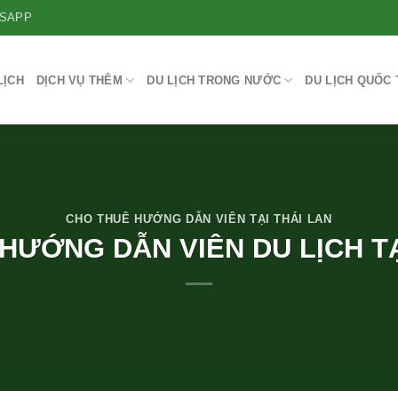
SAPP
LỊCH
DỊCH VỤ THÊM
DU LỊCH TRONG NƯỚC
DU LỊCH QUỐC 
CHO THUÊ HƯỚNG DẪN VIÊN TẠI THÁI LAN
HƯỚNG DẪN VIÊN DU LỊCH TẠ