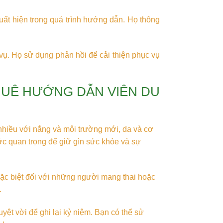
uất hiện trong quá trình hướng dẫn. Họ thông
vụ. Họ sử dụng phản hồi để cải thiện phục vụ
UÊ HƯỚNG DẪN VIÊN DU
c nhiều với nắng và môi trường mới, da và cơ
c quan trọng để giữ gìn sức khỏe và sự
 Đặc biệt đối với những người mang thai hoặc
.
uyệt vời để ghi lại kỷ niệm. Bạn có thể sử