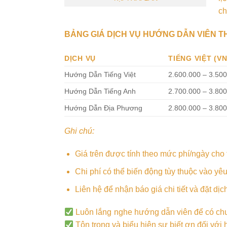
ch
BẢNG GIÁ DỊCH VỤ HƯỚNG DẪN VIÊN 
DỊCH VỤ
TIẾNG VIỆT (V
Hướng Dẫn Tiếng Việt
2.600.000 – 3.50
Hướng Dẫn Tiếng Anh
2.700.000 – 3.80
Hướng Dẫn Địa Phương
2.800.000 – 3.80
Ghi chú:
Giá trên được tính theo mức phí/ngày cho
Chi phí có thể biến động tùy thuộc vào yêu
Liên hệ để nhận báo giá chi tiết và đặt dịc
Luôn lắng nghe hướng dẫn viên để có chu
Tôn trọng và biểu hiện sự biết ơn đối với