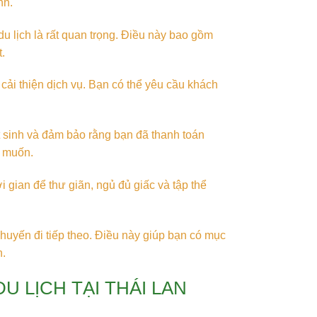
nh.
du lịch là rất quan trọng. Điều này bao gồm
.
 cải thiện dịch vụ. Bạn có thể yêu cầu khách
hát sinh và đảm bảo rằng bạn đã thanh toán
g muốn.
 gian để thư giãn, ngủ đủ giấc và tập thể
 chuyến đi tiếp theo. Điều này giúp bạn có mục
n.
 LỊCH TẠI THÁI LAN