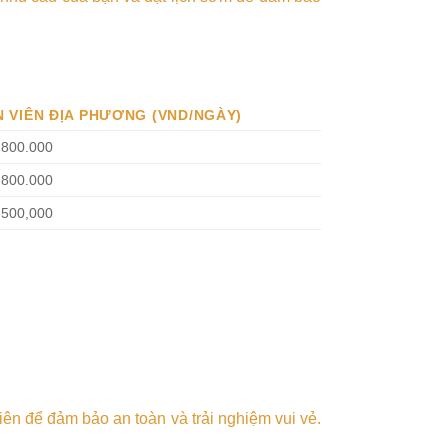
 VIÊN ĐỊA PHƯƠNG (VND/NGÀY)
.800.000
.800.000
,500,000
n để đảm bảo an toàn và trải nghiệm vui vẻ.