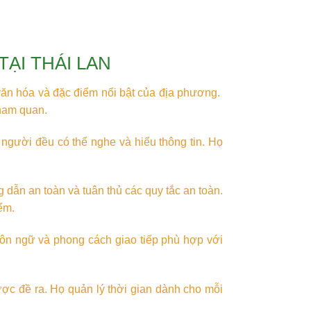
ẠI THÁI LAN
 văn hóa và đặc điểm nổi bật của địa phương.
tham quan.
người đều có thể nghe và hiểu thông tin. Họ
ẫn an toàn và tuân thủ các quy tắc an toàn.
iểm.
ôn ngữ và phong cách giao tiếp phù hợp với
ợc đề ra. Họ quản lý thời gian dành cho mỗi