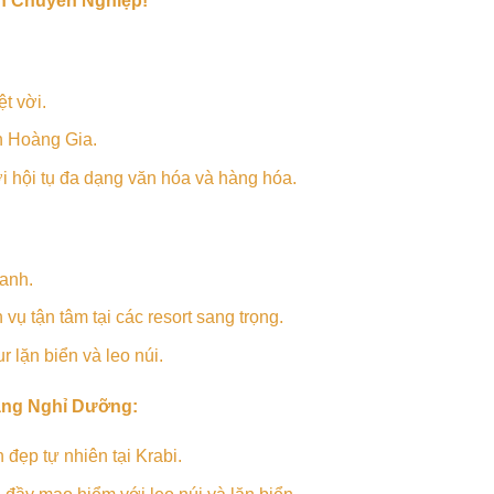
n Chuyên Nghiệp!
t vời.
n Hoàng Gia.
 hội tụ đa dạng văn hóa và hàng hóa.
anh.
vụ tận tâm tại các resort sang trọng.
lặn biển và leo núi.
Đàng Nghỉ Dưỡng:
đẹp tự nhiên tại Krabi.