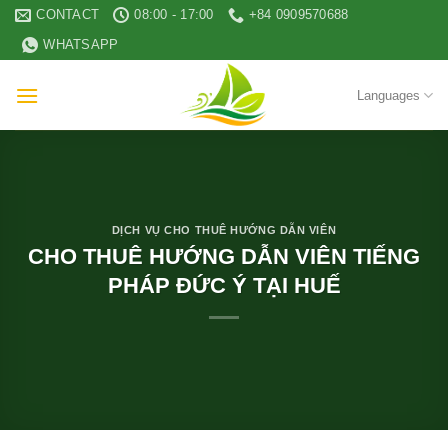
Skip
CONTACT
08:00 - 17:00
+84 0909570688
to
WHATSAPP
content
Languages
DỊCH VỤ CHO THUÊ HƯỚNG DẪN VIÊN
CHO THUÊ HƯỚNG DẪN VIÊN TIẾNG
PHÁP ĐỨC Ý TẠI HUẾ