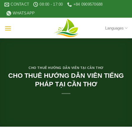
Skip
CONTACT
08:00 - 17:00
+84 0909570688
to
WHATSAPP
content
Languages
CHO THUÊ HƯỚNG DẪN VIÊN TẠI CẦN THƠ
CHO THUÊ HƯỚNG DẪN VIÊN TIẾNG
PHÁP TẠI CẦN THƠ