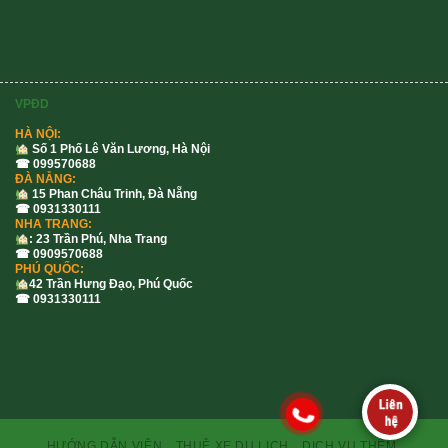
VPĐD
HÀ NỘI:
Số 1 Phố Lê Văn Lương, Hà Nội
☎ 099570688
ĐÀ NẴNG:
15 Phan Châu Trinh, Đà Nẵng
☎ 0931330111
NHA TRANG:
: 23 Trần Phú, Nha Trang
☎ 0909570688
PHÚ QUỐC:
42 Trần Hưng Đạo, Phú Quốc
☎ 0931330111
HƯỚNG DẪN VIÊN
THUÊ XE DU LỊCH
DỊCH VỤ THÊM